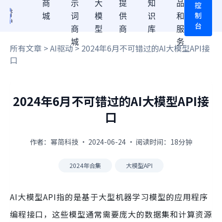
商
示
大
提
知
品
控
制
城
词
模
供
识
和
台
商
型
商
库
服
城
务
所有文章
>
AI驱动
> 2024年6月不可错过的AI大模型API接
口
2024年6月不可错过的AI大模型API接
口
作者：幂简科技 · 2024-06-24 · 阅读时间：18分钟
2024年合集
大模型API
AI大模型API指的是基于大型机器学习模型的应用程序
编程接口，这些模型通常需要庞大的数据集和计算资源