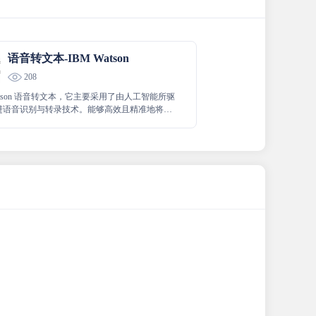
语音转文本-IBM Watson
208
Watson 语音转文本，它主要采用了由人工智能所驱
进语音识别与转录技术。能够高效且精准地将各
内容转换为清晰准确的文本形式，以便于后续的
分析和使用，极大地提升了语音转换的效率和质