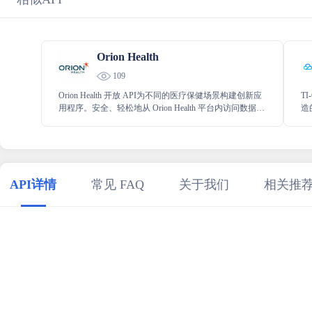
Orion Health
109
Orion Health 开放 API为不同的医疗保健场景构建创新应
T
用程序。安全、轻松地从 Orion Health 平台内访问数据和
造
功能。在现代医疗生态系统中，只有建立在互操作性的
型
基础上才能取得成功。标准 API 是完成这项工作的最佳
工具之一。通过提供共享临床信息的通用语言和结构性
方面的障碍。
API详情
常见 FAQ
关于我们
相关推