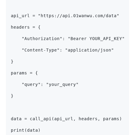
api_url = "https://api.01wanwu.com/data"
headers = {
    "Authorization": "Bearer YOUR_API_KEY",
    "Content-Type": "application/json"
}
params = {
    "query": "your_query"
}
data = call_api(api_url, headers, params)
print(data)