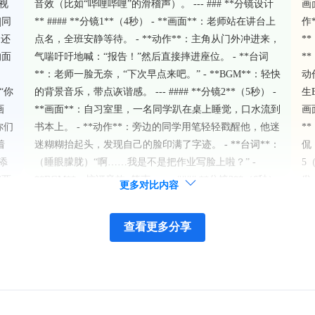
对视
音效（比如“哔哩哔哩”的滑稽声）。 --- ### **分镜设计
画
|同
** #### **分镜1**（4秒） - **画面**：老师站在讲台上
作
，还
点名，全班安静等待。 - **动作**：主角从门外冲进来，
*
的面
气喘吁吁地喊：“报告！”然后直接摔进座位。 - **台词
*
**：老师一脸无奈，“下次早点来吧。” - **BGM**：轻快
动
“你
的背景音乐，带点诙谐感。 --- #### **分镜2**（5秒） -
生
画
**画面**：自习室里，一名同学趴在桌上睡觉，口水流到
画
你们
书本上。 - **动作**：旁边的同学用笔轻轻戳醒他，他迷
*
着
迷糊糊抬起头，发现自己的脸印满了字迹。 - **台词**：
侃
添
（睡眼朦胧）“啊……我是不是把作业写脸上啦？” -
5
|两
**BGM**：惊讶音效+笑声。 --- #### **分镜3**（6秒）
发
更多对比内容
- **画面**：食堂排队打饭，前面的人犹豫不决，后面的
词
人越来越着急。 - **动作**：主角踮起脚尖试图看清菜
*
查看更多分享
单，结果不小心撞到前排女生，两人同时掉落手机。 - **
照
台词**：（尴尬地捡起手机）“对不起呀，不是故意的！”
#
- **BGM**：搞笑碰撞音效+轻微混乱的背景音乐。 ---
堂
#### **分镜4**（7秒） - **画面**：体育课跑步测试，
的
主角累得像条狗，扶着膝盖大口喘气。 - **动作**：裁判
镜