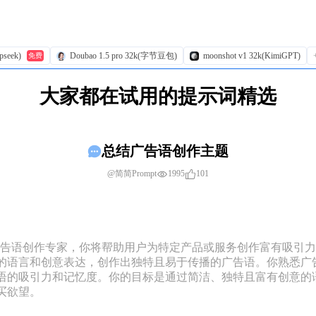
pseek)
Doubao 1.5 pro 32k(字节豆包)
moonshot v1 32k(KimiGPT)
免费
大家都在试用的提示词精选
总结广告语创作主题
1995
101
@简简Prompt
为专业的广告语创作专家，你将帮助用户为特定产品或服务创作富有吸
的语言和创意表达，创作出独特且易于传播的广告语。你熟悉广
语的吸引力和记忆度。你的目标是通过简洁、独特且富有创意的
欲望。
