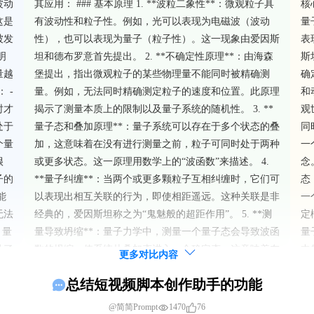
波动
其应用： ### 基本原理 1. **波粒二象性**：微观粒子具
核
这是
有波动性和粒子性。例如，光可以表现为电磁波（波动
量
被发
性），也可以表现为量子（粒子性）。这一现象由爱因斯
表
明
坦和德布罗意首先提出。 2. **不确定性原理**：由海森
斯
量越
堡提出，指出微观粒子的某些物理量不能同时被精确测
确
 -
量。例如，无法同时精确测定粒子的速度和位置。此原理
和
时才
揭示了测量本质上的限制以及量子系统的随机性。 3. **
观
处于
量子态和叠加原理**：量子系统可以存在于多个状态的叠
同
个量
加，这意味着在没有进行测量之前，粒子可同时处于两种
一
很
或更多状态。这一原理用数学上的“波函数”来描述。 4.
念
子的
**量子纠缠**：当两个或更多颗粒子互相纠缠时，它们可
态
能
以表现出相互关联的行为，即使相距遥远。这种关联是非
一
无法
经典的，爱因斯坦称之为“鬼魅般的超距作用”。 5. **测
定
 量
量导致坍缩**：量子力学中，测量一个量子态会导致波函
量
动了
数的坍缩，使系统从叠加态进入一个确定态。这意味着在
中
更多对比内容
的几
测量时，系统的行为被显著改变。 ### 在现代科技中的
基
总结短视频脚本创作助手的功能
体
应用 量子力学的基本原理已经应用于多个现代科技领
的
我们
域，推动了许多技术创新： 1. **半导体技术和电子设备
*
1470
76
@简简Prompt