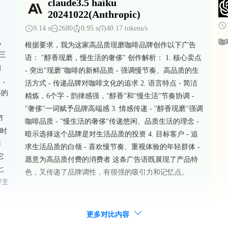
claude3.5 haiku
20241022(Anthropic)
9.14 s
2680
0.95 s
40.17 tokens/s
氛
咖
根据要求，我为这家高品质现磨咖啡品牌创作以下广告
（三
语： "醇香现磨，慢生活的奢侈" 创作解析： 1. 核心卖点
咖
- 突出"现磨"咖啡的新鲜品质 - 强调慢节奏、高品质的生
点，
活方式 - 传递品牌对咖啡文化的追求 2. 语言特点 - 简洁
侈的
精炼，6个字 - 韵律感强，"醇香"和"慢生活"节奏协调 -
"奢侈"一词赋予品牌高端感 3. 情感传递 - "醇香现磨"强调
节
咖啡品质 - "慢生活的奢侈"传递悠闲、品质生活的理念 -
让时
暗示选择这个品牌是对生活品质的投资 4. 目标客户 - 追
啡
求生活品质的白领 - 喜欢慢节奏、重视体验的年轻群体 -
它
愿意为高品质付费的消费者 这条广告语既展现了产品特
七
色，又传递了品牌调性，有很强的吸引力和记忆点。
牌主
更多对比内容