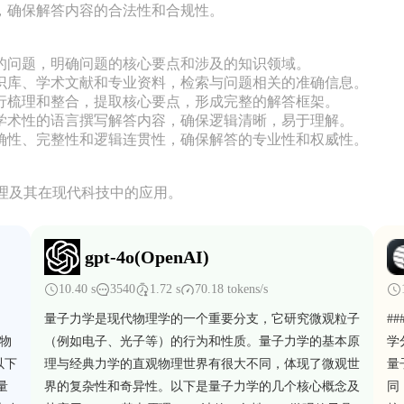
，确保解答内容的合法性和合规性。

的问题，明确问题的核心要点和涉及的知识领域。

识库、学术文献和专业资料，检索与问题相关的准确信息。

行梳理和整合，提取核心要点，形成完整的解答框架。

学术性的语言撰写解答内容，确保逻辑清晰，易于理解。

确性、完整性和逻辑连贯性，确保解答的专业性和权威性。

理及其在现代科技中的应用。
gpt-4o(OpenAI)
10.40 s
3540
1.72 s
70.18 tokens/s
量子力学是现代物理学的一个重要分支，它研究微观粒子
#
界物
（例如电子、光子等）的行为和性质。量子力学的基本原
学
以下
理与经典力学的直观物理世界有很大不同，体现了微观世
量
量
界的复杂性和奇异性。以下是量子力学的几个核心概念及
同