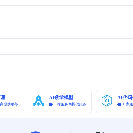
吹哨结束时，他刚想庆祝，却发现自己跑错了方向，多跑
肉
了两圈。 - **台词**：（崩溃）“为什么老天爷非要这样
词
对我！” - **BGM**：悲壮又搞笑的背景音乐。 --- ### **
结
结尾（5秒）** - **画面**：主角坐在宿舍床上，对着镜
大
头露出疲惫但满足的笑容。 - **动作**：伸手比个“耶”，
心
然后倒头就睡。 - **台词**：（配音）“这就是我的一
不
天，虽然累但超有趣！” - **BGM**：温暖治愈的旋律，
动
最后加一点俏皮的收尾音效。 --- ### **拍摄注意事项**
把
1. **镜头切换**：每个分镜控制在3-7秒内完成，保持紧
*
凑节奏。 2. **演员表演**：表情和动作尽量夸张一些，
-
突出喜感。 3. **转场效果**：可以使用快速剪辑或简单
松
的特效（如慢动作摔倒、文字弹幕等）。 4. **滤镜建议
**：选择明亮、活泼的滤镜，增加整体氛围感。 希望这
推理
AI数学模型
AI代
个脚本能让你的短视频既有趣又吸引人！
务商提供服务
10家服务商提供服务
11家