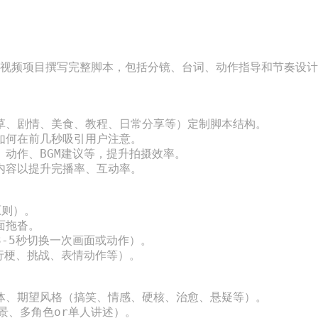
计算
**：量子力学解释了半导体材料的电子性质，推动了晶体
们
 -
管的发明，从而奠定了现代电子设备（如计算机、手机
些
有高
等）的基础。 2. **激光技术**：量子理论是激光技术的
*
疗、
基础，激光已经广泛应用于通信、医学、制造业和科学研
一
助用户为短视频项目撰写完整脚本，包括分镜、台词、动作指导和节奏
量
究。 3. **核磁共振成像（MRI）**：利用量子力学中的
核
的计
自旋和核磁共振原理，MRI成为一种重要的医学成像技
是
解、
术，帮助诊断疾病。 4. **量子计算**：依靠量子纠缠和
*
草、剧情、美食、教程、日常分享等）定制脚本结构。

-
叠加态原理，量子计算机能够解决一些传统计算难以解决
供
如何在前几秒吸引用户注意。

全传
的问题，特别是在加密和优化领域。 5. **量子通信**：
加
、动作、BGM建议等，提升拍摄效率。

量子纠缠可用于量子通信系统，提供安全传输的信息，加
密
内容以提升完播率、互动率。

振
速量子加密技术的发展。 6. **纳米技术**：量子力学原
不
量子
则支持发展纳米技术，使人们能够以原子和分子级别制造
等
则）。

号，
新材料。 量子力学不仅解释了微观世界的基本行为，而
有
拖沓。

重要
且其原理应用改变并推动了许多现代技术的发展。在未
子
-5秒切换一次画面或动作）。

统
行梗、挑战、表情动作等）。

来，随着量子技术的不断成熟和发展，量子力学可能在更
为
具有
多领域带来革命性改变。
重
泛应
理
体、期望风格（搞笑、情感、硬核、治愈、悬疑等）。

景、多角色or单人讲述）。
