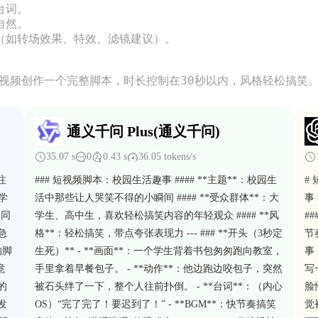
词。

然。

（如转场效果、特效、滤镜建议）。

短视频创作一个完整脚本，时长控制在30秒以内，风格轻松搞笑
通义千问 Plus(通义千问)
35.07 s
0
0.43 s
36.05 tokens/s
注
### 短视频脚本：校园生活趣事 #### **主题**：校园生
#
同学
活中那些让人哭笑不得的小瞬间 #### **受众群体**：大
事
的同
学生、高中生，喜欢轻松搞笑内容的年轻观众 #### **风
#
急
格**：轻松搞笑，带点夸张表现力 --- ### **开头（3秒定
节
的脚
生死）** - **画面**：一个学生背着书包匆匆跑向教室，
事
意
手里拿着早餐包子。 - **动作**：他边跑边咬包子，突然
写
的
被石头绊了一下，整个人往前扑倒。 - **台词**：（内心
脸
发
OS）“完了完了！要迟到了！” - **BGM**：快节奏搞笑
觉被