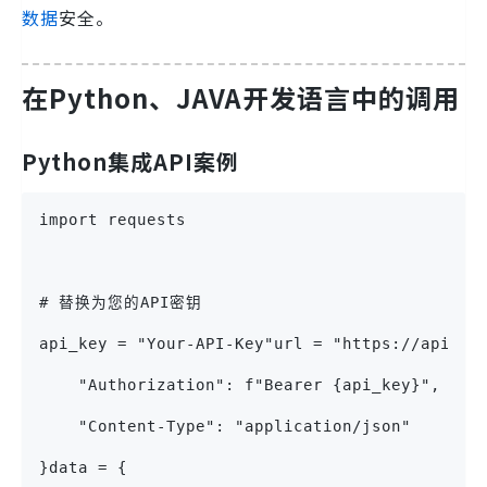
数据
安全。
在Python、JAVA开发语言中的调用
Python集成API案例
import requests
# 替换为您的API密钥
api_key = "Your-API-Key"url = "https://apihub
    "Authorization": f"Bearer {api_key}",
    "Content-Type": "application/json"
}data = {