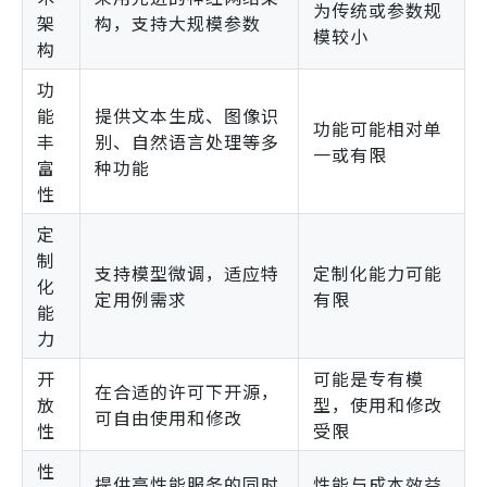
为传统或参数规
架
构，支持大规模参数
模较小
构
功
能
提供文本生成、图像识
功能可能相对单
丰
别、自然语言处理等多
一或有限
富
种功能
性
定
制
支持模型微调，适应特
定制化能力可能
化
定用例需求
有限
能
力
开
可能是专有模
在合适的许可下开源，
放
型，使用和修改
可自由使用和修改
性
受限
性
提供高性能服务的同时
性能与成本效益