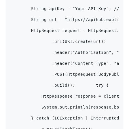
        String apiKey = "Your-API-Key"; //
        String url = "https://apihub.explinks
        HttpRequest request = HttpRequest.new
                .uri(URI.create(url))
                .header("Authorization", "Bea
                .header("Content-Type", "appl
                .POST(HttpRequest.BodyPublish
                .build();        try {
            HttpResponse response = client.se
            System.out.println(response.body(
        } catch (IOException | InterruptedExc
            e.printStackTrace();