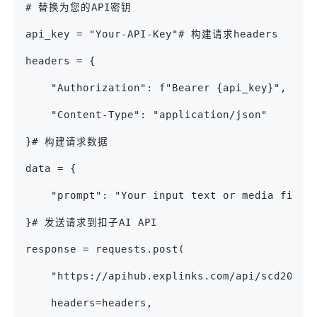
# 替换为您的API密钥
api_key = "Your-API-Key"# 构建请求headers
headers = {
    "Authorization": f"Bearer {api_key}",
    "Content-Type": "application/json"
}# 构建请求数据
data = {
    "prompt": "Your input text or media file 
}# 发送请求到扣子AI API
response = requests.post(
    "https://apihub.explinks.com/api/scd20240
    headers=headers,