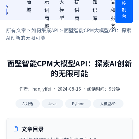
商
示
大
提
知
品
控
制
城
词
模
供
识
和
台
商
型
商
库
服
城
务
所有文章
>
如何集成API
> 面壁智能CPM大模型API：探索
AI创新的无限可能
面壁智能CPM大模型API：探索AI创新
的无限可能
作者：han, yifei · 2024-08-16 · 阅读时间：9分钟
AI对话
Java
Python
大模型API
文章目录