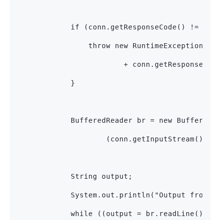
            if (conn.getResponseCode() != 200
                throw new RuntimeException("F
                        + conn.getResponseCod
            }
            BufferedReader br = new BufferedR
                    (conn.getInputStream())))
            String output;
            System.out.println("Output from S
            while ((output = br.readLine()) !