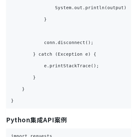
                System.out.println(output);
            }
            conn.disconnect();
        } catch (Exception e) {
            e.printStackTrace();
        }
    }
}
Python集成API案例
import requests