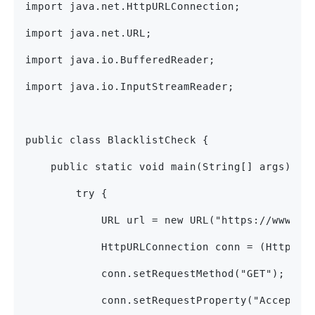
import java.net.HttpURLConnection;
import java.net.URL;
import java.io.BufferedReader;
import java.io.InputStreamReader;
public class BlacklistCheck {
    public static void main(String[] args) {
        try {
            URL url = new URL("https://www.ex
            HttpURLConnection conn = (HttpURL
            conn.setRequestMethod("GET");
            conn.setRequestProperty("Accept",