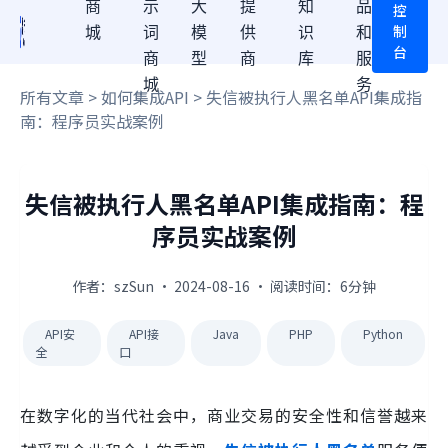
商
示
大
提
知
品
控
制
城
词
模
供
识
和
台
商
型
商
库
服
城
务
所有文章
>
如何集成API
> 失信被执行人黑名单API集成指
南：程序员实战案例
失信被执行人黑名单API集成指南：程
序员实战案例
作者：szSun · 2024-08-16 · 阅读时间：6分钟
API安
API接
Java
PHP
Python
全
口
在数字化的当代社会中，商业交易的安全性和信誉越来