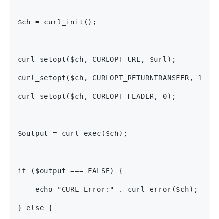
$ch = curl_init();
curl_setopt($ch, CURLOPT_URL, $url);
curl_setopt($ch, CURLOPT_RETURNTRANSFER, 1);
curl_setopt($ch, CURLOPT_HEADER, 0);
$output = curl_exec($ch);
if ($output === FALSE) {
    echo "CURL Error:" . curl_error($ch);
} else {