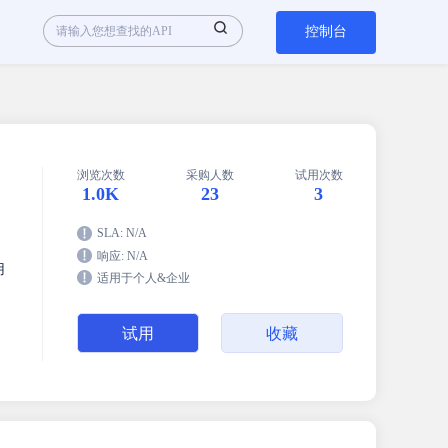
控制台
浏览次数
采购人数
试用次数
1.0K
23
3
SLA: N/A
响应: N/A
用
适用于个人&企业
试用
收藏