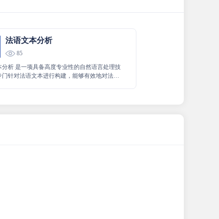
法语文本分析
85
本分析 是一项具备高度专业性的自然语言处理技
专门针对法语文本进行构建，能够有效地对法语
开解析和深入理解，旨在为用户提供关于法语文
的优质且精准的服务，被命名为法语文本分析。