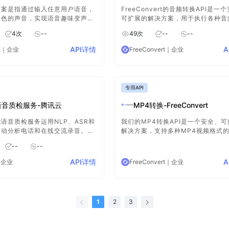
方案是指通过输入任意用户语音，
FreeConvert的音频转换API是一
音色的声音，实现语音趣味变声，
可扩展的解决方案，用于执行各种音
交互体验；可应用于音视频创作、
任务。它支持自定义API工作流程，
4
次
--
49
次
--
--
、电商直播、游戏、汽车等场景。
户结合不同的API功能，以实现复杂
处理需求。
API详情
A
擎
｜企业
FreeConvert
｜企业
专用API
语音质检服务-腾讯云
MP4转换-FreeConvert
语音质检服务运用NLP、ASR和
我们的MP4转换API是一个安全、
自动分析电话和在线交流录音。这
解决方案，支持多种MP4视频格式
够对客服代表的服务质量进行实时
它允许用户将MP4文件转换为其他
--
--
估，及时提供反馈，以优化服务流
式，或将不同格式的视频转换为MP
足不同平台和设备的兼容性需求。
API详情
A
｜企业
FreeConvert
｜企业
1
2
3