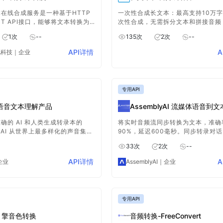
在线合成服务是一种基于HTTP
一次性合成长文本：最高支持10万
ST API接口，能够将文本转换为
次性合成，无需拆分文本和拼接音频
的音频文件。这项服务支持多种语
便捷，异步返回音频，并支持下载到
1
次
--
135
次
2
次
--
，包括中文、英文以及中英文混读
复使用。
提供多种音库选择，以适应不同的
API详情
A
讯科技
｜企业
。
专用API
ai语音文本理解产品
AssemblyAI 流媒体语音到文
确的 AI 和人类生成转录本的
将实时音频流同步转换为文本，准确
v AI 从世界上最多样化的声音集合
90%，延迟600毫秒。同步转录对
来，为视频和语音应用设定了准确
和现场活动，即时提升现场互动。
33
次
2
次
--
API详情
A
企业
AssemblyAI
｜企业
专用API
引擎音色转换
音频转换-FreeConvert