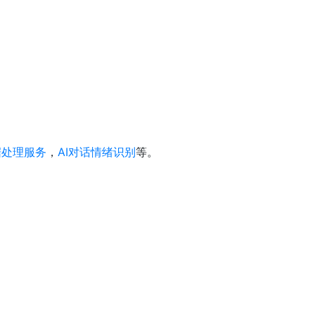
据处理服务
，
AI对话情绪识别
等。