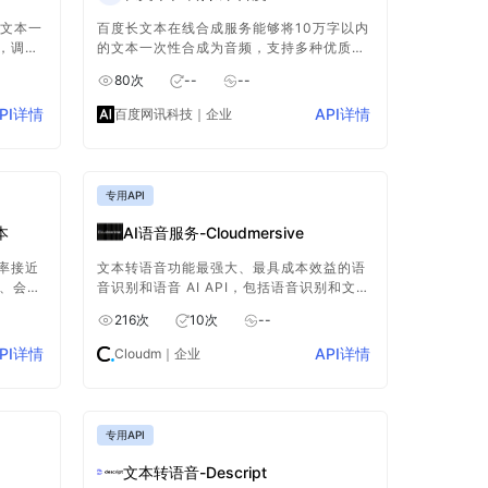
字文本一
百度长文本在线合成服务能够将10万字以内
，调用
的文本一次性合成为音频，支持多种优质音
本地反
库，适用于阅读听书、新闻播报等场景 。用
80
次
--
--
户可以自定义语速、音调、音量，支持多音
字标注发音，以及文本分段，段落间增加停
PI详情
API详情
百度网讯科技
｜企业
顿。
专用API
本
AI语音服务-Cloudmersive
率接近
文本转语音功能最强大、最具成本效益的语
话、会议
音识别和语音 AI API，包括语音识别和文本
到语音，文字转语音实现智能语音生成，文
216
次
10
次
--
字到语音支持多种语言。
PI详情
API详情
Cloudm
｜企业
专用API
文本转语音-Descript