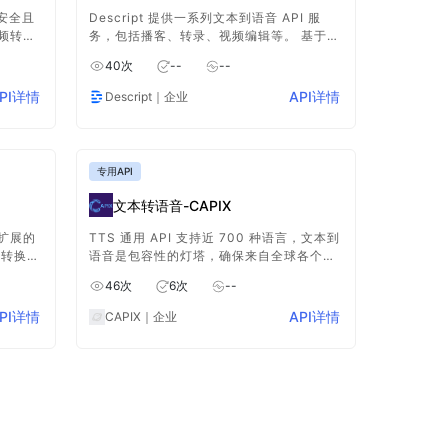
个安全且
Descript 提供一系列文本到语音 API 服
频转换
务，包括播客、转录、视频编辑等。 基于云
允许用
文字到语音服务包括视频编辑的所有方面，
40
次
--
--
的音频
文字转语音让您几乎不费吹灰之力就可以将
您的内容变成视频。
PI详情
API详情
Descript
｜企业
专用API
文本转语音-CAPIX
可扩展的
TTS 通用 API 支持近 700 种语言，文本到
的转换。
语音是包容性的灯塔，确保来自全球各个角
视频格
落的声音都能以真实和清晰的方式产生共
46
次
6
次
--
4，以满
鸣。文字转语音从英语、西班牙语和普通话
等广泛使用的语言到土著方言和区域方言，
PI详情
API详情
CAPIX
｜企业
API 广泛的语言库可确保您的内容能够覆盖
广泛的受众，文字到语音促进全球联系和理
解。