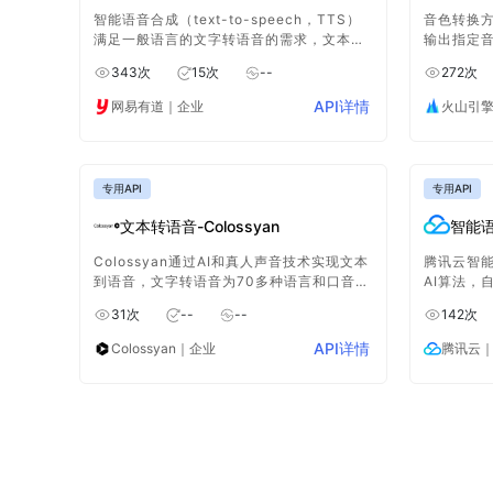
智能语音合成（text-to-speech，TTS）
音色转换
满足一般语言的文字转语音的需求，文本到
输出指定
语音让您的应用或设备开口说话，让发音更
丰富语音
343
次
15
次
--
272
次
自然和专业，助力提升人机交互体验。文字
虚拟形象
到语音合成广泛应用于有声阅读、翻译对
API详情
网易有道
｜企业
火山引
话、语音导航等场景。
专用API
专用API
文本转语音-Colossyan
智能
Colossyan通过AI和真人声音技术实现文本
腾讯云智能
到语音，文字转语音为70多种语言和口音的
AI算法，
文本赋予生动的旁白效果，文字到语音让平
项技术能
31
次
--
--
142
次
淡内容焕发吸引力。
监控、评
程。
API详情
Colossyan
｜企业
腾讯云