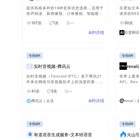
提供风格多样的19种音库供您选择，适用于
百度短文本
有声阅读、新闻播报、订单播报、智能硬件
请求的RE
等应用场景，即将推出更多特色音库。
可以播放
107
次
1
次
--
50
次
言和音色
合成，并
API详情
百度网
应用场景
专用API
专用API
实时音视频-腾讯云
rev
实时音视频（Tencent RTC）基于腾讯21
世界上最准
年来在网络与音视频技术上的深度积累，以
API。Re
多人音视频通话和低延时互动直播两大场景
中训练而
41
次
3
次
--
化方案，通过腾讯云服务向开发者开放，致
性标准。
力于帮助开发者快速搭建低成本、低延时、
API详情
腾讯云
｜企业
revai
｜
高品质的音视频互动解决方案。
专用API
专用API
有道语音生成服务-文本转语音
火山