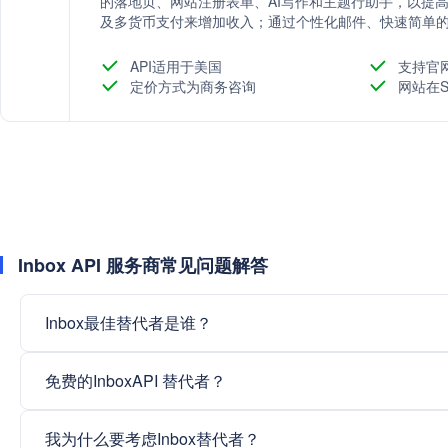
的落地页、网站注册表单、AI写作和主题行助手，以提
及多货币支付来增加收入；通过个性化邮件、快速简单
保持客户参与度和留存；通过电子邮件自动化、预建自
及通过自动化工具增加Etsy销售、YouTube观看量和博客
API适用于美国
支持官
接，包括Paypal、Shopify、WordPress、Faceb
定价方式为商务咨询
网站在S
和全天候客户支持。
Inbox API 服务商常见问题解答
Inbox最佳替代者是谁？
免费的InboxAPI 替代者？
我为什么要考虑Inbox替代者？