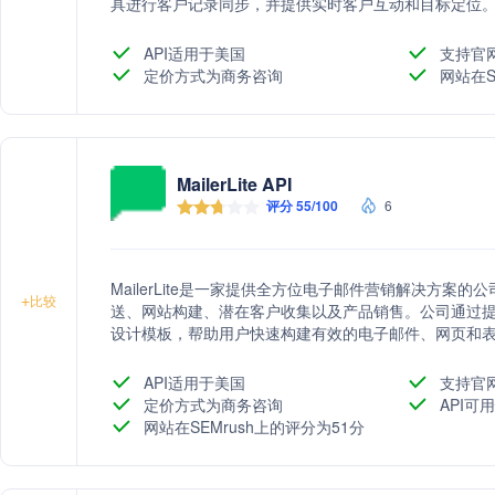
具进行客户记录同步，并提供实时客户互动和目标定位。Big
帮助超过10,000个品牌管理他们的电子邮件营销活动。
API适用于美国
支持官
定价方式为商务咨询
网站在S
MailerLite API
评分 55/100
6
MailerLite是一家提供全方位电子邮件营销解决方
+
比较
送、网站构建、潜在客户收集以及产品销售。公司通过
设计模板，帮助用户快速构建有效的电子邮件、网页和
API适用于美国
支持官
定价方式为商务咨询
API可用
网站在SEMrush上的评分为51分