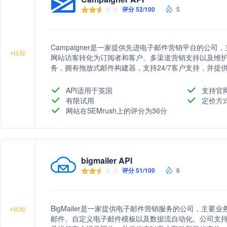
评分 52/100
5
Campaigner是一家提供先进电子邮件营销平台的公
+
比较
网站访客转化为订阅者和客户、多渠道营销支持以及维
务，拥有拖放式邮件构建器，支持24/7客户支持，并提
API适用于英国
支持官
有限试用
定价方
网站在SEMrush上的评分为36分
bigmailer API
评分 51/100
6
BigMailer是一家提供电子邮件营销服务的公司，主
+
比较
邮件、自定义电子邮件模板以及数据流自动化。公司支持通过Zapi