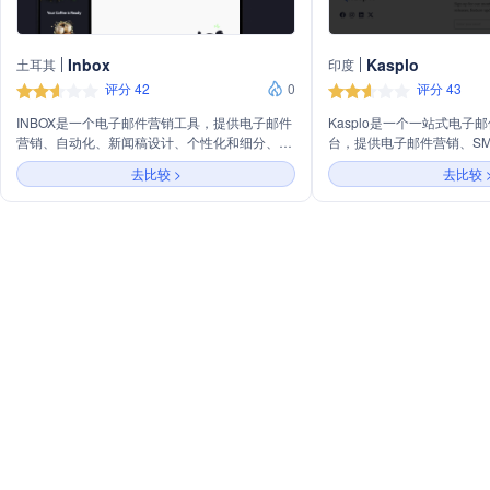
Inbox
Kasplo
土耳其
印度
评分 42
0
评分 43
INBOX是一个电子邮件营销工具，提供电子邮件
Kasplo是一个一站式电子
营销、自动化、新闻稿设计、个性化和细分、落
台，提供电子邮件营销、SM
地页、注册表单、A/B测试、自动重发活动、事
及客户评价和奖励机制。它
去比较 >
去比较 
务性邮件服务等功能。它支持多品牌管理、符合
力、自动化、高容量发送、
多种法规的邮件发送、无限制发送、无额外费
模板和批量电子邮件验证等
用，并提供40多种行业模板。INBOX还提供免费
更好的客户关系。此外，Ka
集成、适合各种需求和预算的计划，并允许用户
和递送咨询，支持多种行业
根据需要轻松升级或降级计划。
Shopify、WooCommer