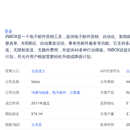
更多
INBOX是一个电子邮件营销工具，提供电子邮件营销、自动化、新闻
册表单、A/B测试、自动重发活动、事务性邮件服务等功能。它支持
送、无限制发送、无额外费用，并提供40多种行业模板。INBOX还
计划，并允许用户根据需要轻松升级或降级计划。
官网入口
点击进入
API开放平台
点
公司名称
Inbox
公司简称
In
公司分类
沟通与链接
、
电子邮件
、
云客服
主营产品
N
成立时间
2011年成立
总部地址
5 
网站排名
574.1K
月用户量
3.
国家/地区
土耳其
收录时间
20