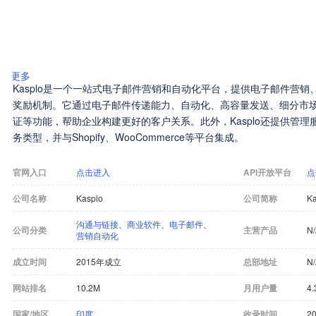
更多
Kasplo是一个一站式电子邮件营销和自动化平台，提供电子邮件营销、
奖励机制。它通过电子邮件传递能力、自动化、高容量发送、细分市
证等功能，帮助企业构建更好的客户关系。此外，Kasplo还提供管
务类型，并与Shopify、WooCommerce等平台集成。
官网入口
点击进入
API开放平台
点
公司名称
Kasplo
公司简称
Ka
沟通与链接
、
商业软件
、
电子邮件
、
公司分类
主营产品
N
营销自动化
成立时间
2015年成立
总部地址
N
网站排名
10.2M
月用户量
4.
国家/地区
印度
收录时间
20