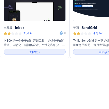
Inbox
SendGrid
土耳其
美国
评分 42
0
评分 57
INBOX是一个电子邮件营销工具，提供电子邮件
Twilio SendGrid 是
营销、自动化、新闻稿设计、个性化和细分、落
送服务的公司，每月发送超过
地页、注册表单、A/B测试、自动重发活动、事
拥有82000多个客户。公司
去比较 >
去比较 
务性邮件服务等功能。它支持多品牌管理、符合
具，帮助用户优化邮件送达率
多种法规的邮件发送、无限制发送、无额外费
职邮件递送专家。
用，并提供40多种行业模板。INBOX还提供免费
集成、适合各种需求和预算的计划，并允许用户
根据需要轻松升级或降级计划。