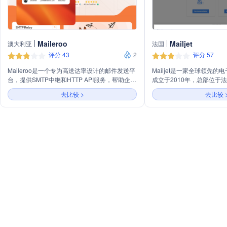
Maileroo
Mailjet
澳大利亚
法国
评分 43
2
评分 57
Maileroo是一个专为高送达率设计的邮件发送平
Mailjet是一家全球领先
台，提供SMTP中继和HTTP API服务，帮助企业
成立于2010年，总部位于
轻松发送事务性和营销性邮件。平台还提供电子
于为客户提供高效、可靠的
去比较 >
去比较 
邮件营销工具，支持创建和发送美观的邮件活
案，帮助企业与客户建立更紧密
动，进行受众细分和邮件活动性能跟踪。
拥有强大的技术实力和丰富
Maileroo致力于帮助企业通过电子邮件营销与最
过20万家企业客户，包括Airb
忠诚和有价值的客户进行互动，提高销售，并提
名企业。公司在全球设有多
供数据驱动的决策支持。
专业、高效的团队，为客户
服务。