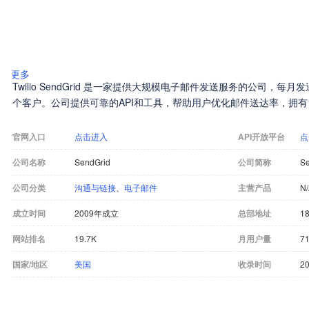
更多
Twilio SendGrid 是一家提供大规模电子邮件发送服务的公司，每月
个客户。公司提供可靠的API和工具，帮助用户优化邮件送达率，拥有
官网入口
点击进入
API开放平台
点
公司名称
SendGrid
公司简称
Se
公司分类
沟通与链接
、
电子邮件
主营产品
N
成立时间
2009年成立
总部地址
18
网站排名
19.7K
月用户量
71
国家/地区
美国
收录时间
20