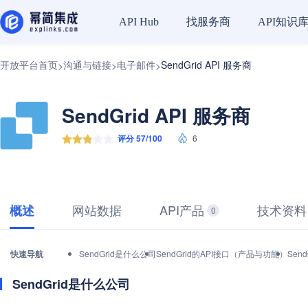
找服务商
API知识
API Hub
开放平台首页
沟通与链接
电子邮件
SendGrid API 服务商
>
>
>
SendGrid API 服务商
评分 57/100
6
网站数据
API产品
技术资料
概述
0
快速导航
SendGrid是什么公司
SendGrid的API接口（产品与功能）
Sen
SendGrid是什么公司