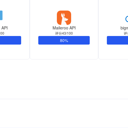
 API
Maileroo API
bigm
00
评分43/100
评
80%