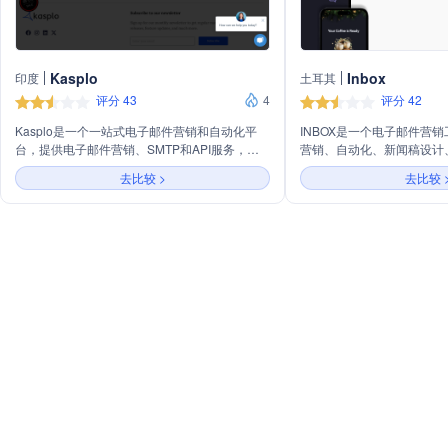
Kasplo
Inbox
印度
土耳其
评分 43
4
评分 42
Kasplo是一个一站式电子邮件营销和自动化平
INBOX是一个电子邮件营
台，提供电子邮件营销、SMTP和API服务，以
营销、自动化、新闻稿设计
及客户评价和奖励机制。它通过电子邮件传递能
地页、注册表单、A/B测试
去比较 >
去比较 
力、自动化、高容量发送、细分市场、电子邮件
务性邮件服务等功能。它支
模板和批量电子邮件验证等功能，帮助企业构建
多种法规的邮件发送、无限
更好的客户关系。此外，Kasplo还提供管理服务
用，并提供40多种行业模板
和递送咨询，支持多种行业和业务类型，并与
集成、适合各种需求和预算
Shopify、WooCommerce等平台集成。
根据需要轻松升级或降级计