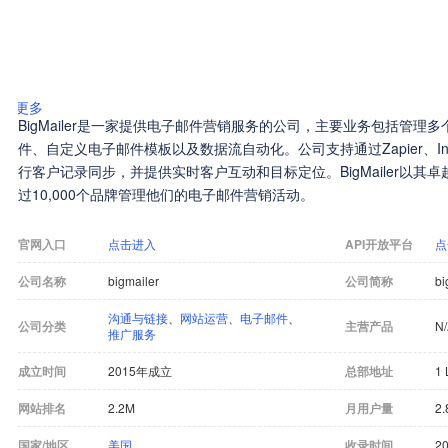
更多
BigMailer是一家提供电子邮件营销服务的公司，主要业务包括管
件、自定义电子邮件模板以及数据流自动化。公司支持通过Zapier、Integr
行客户记录同步，并提供实时客户互动和目标定位。BigMailer以其
过10,000个品牌管理他们的电子邮件营销活动。
官网入口
点击进入
API开放平台
点
公司名称
bigmailer
公司简称
bi
沟通与链接
、
网站运营
、
电子邮件
、
公司分类
主营产品
N
推广服务
成立时间
2015年成立
总部地址
1 
网站排名
2.2M
月用户量
2.
国家/地区
美国
收录时间
20