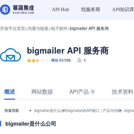
找服务商
API知识
API Hub
开放平台首页
沟通与链接
电子邮件
bigmailer API 服务商
>
>
>
bigmailer API 服务商
评分 51/100
6
网站数据
API产品
技术资料
概述
0
快速导航
bigmailer是什么公司
bigmailer的API接口（产品与功能）
big
bigmailer是什么公司