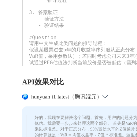
      推导过程

3. 答案验证

   - 验证方法

   - 验证结果  

#Question

请用中文生成此类问题的推导过程：

假设某股票过去5年的月收益率序列服从正态分布，
VaR值，采用参数法）；若同时考虑公司未来3年净
试通过PEG估值法判断当前股价是否被低估（需
API效果对比
hunyuan t1 latest（腾讯混元）
好的，我现在要解决这个问题。首先，用户的问题分为
低估。我需要一步步来处理这两个部分。 首先是VaR的
乘以标准差。对于正态分布，95%置信水平的Z值通常是1
的计算就是：VaR = 均值收益率 - Z值 * 标