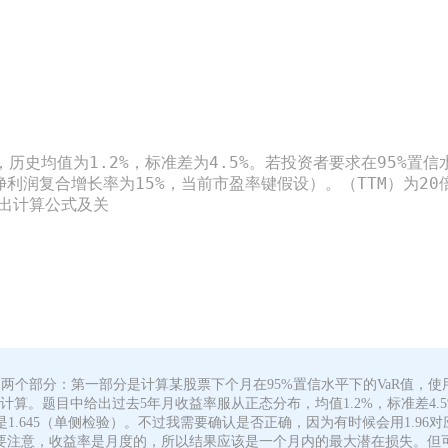
历史均值为1.2%，标准差为4.5%。若投资者要求在95%置
利润复合增长率为15%，当前市盈率键假设）。（TTM）为20倍
列出计算公式及关
两个部分：第一部分是计算某股票下个月在95%置信水平下的VaR值，使
计算。题目中给出过去5年月收益率服从正态分布，均值1.2%，标准差4.5
.645（单侧检验）。不过我需要确认是否正确，因为有时候会用1.96对应9
准差。这里要注意，收益率是月度的，所以结果应该是一个月内的最大潜在损失。