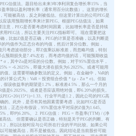
是PEG估值法。题目给出未来3年净利润复合增长率15%，当
式是市盈率除以盈利增长率（通常用百分比数值）。这里的增长
高于行业平均，可能被高估，反之则被低估。但这里计算出的公司PEG是
以应该用预期增长率来计算PEG。根据PEG估值法，如果
但需要注意，PEG是否要考虑时间因素，比如增长率是否是持续
用PEG法，所以主要关注PEG指标即可。 现在需要把这
确，比如Z值是否正确，PEG的计算是否准确，以及判断是
益率的均值作为正态分布的均值，然后计算分位数。例如，
可能只考虑波动部分，即Z值乘以标准差，而忽略均值，特别
5%，那么预期损失是7.4%左右，而考虑均值的话，可能预期收益
α * σ，其中Zα是对应的分位数。例如，对于95%置信水平，
25% = -6.2025%，即最大潜在损失为6.2025%。或者可能用
R的值。这需要明确参数法的定义。例如，在金融中，VaR的
VaR = 投资组合价值 * (μ - Zα * σ)。但如
假设收益率的期望是1.2%，标准差4.5%，那么一个月的
以这里的VaR值是6.2025%。或者是否应该用绝对值，即6.20%的损失。
20/(15*1)=1.33。行业平均是1.2，因此公司的PEG高
确的。此外，是否有其他因素需要考虑，比如PEG是否适
法，正态分布假设，95%置信水平对应的Z值为1.645。
2025%，即约6.20%。 2. PEG估值： PEG = 市盈率(TTM) / (净
于增长率较高，可能被高估。 但需要确认是否正确，特别是关于PEG的判断。有
为1.2，所以比较时应与公司所在行业的平均比较。如果公司
，所以可能被高估，而不是被低估。因此结论是当前股价可能