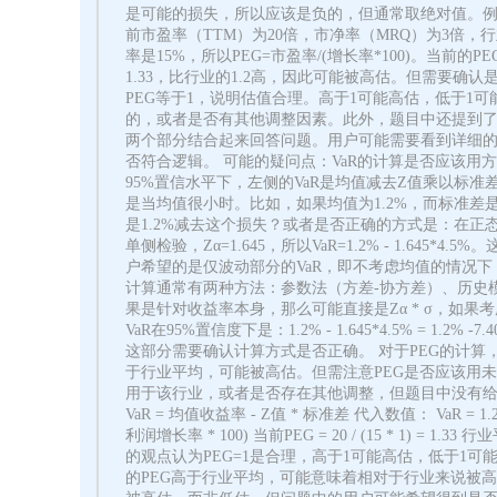
是可能的损失，所以应该是负的，但通常取绝对值。例如，
前市盈率（TTM）为20倍，市净率（MRQ）为3倍，
率是15%，所以PEG=市盈率/(增长率*100)。当前的
1.33，比行业的1.2高，因此可能被高估。但需要
PEG等于1，说明估值合理。高于1可能高估，低于1可
的，或者是否有其他调整因素。此外，题目中还提到了市
两个部分结合起来回答问题。用户可能需要看到详细的
否符合逻辑。 可能的疑问点：VaR的计算是否应该
95%置信水平下，左侧的VaR是均值减去Z值乘以标
是当均值很小时。比如，如果均值为1.2%，而标准差是4.
是1.2%减去这个损失？或者是否正确的方式是：在正态分布
单侧检验，Zα=1.645，所以VaR=1.2% - 1.645
户希望的是仅波动部分的VaR，即不考虑均值的情况下
计算通常有两种方法：参数法（方差-协方差）、历史模拟法和
果是针对收益率本身，那么可能直接是Zα * σ，如
VaR在95%置信度下是：1.2% - 1.645*4.5% = 1
这部分需要确认计算方式是否正确。 对于PEG的计算，公式是
于行业平均，可能被高估。但需注意PEG是否应该用
用于该行业，或者是否存在其他调整，但题目中没有给出更
VaR = 均值收益率 - Z值 * 标准差 代入数值： VaR = 1.2% 
利润增长率 * 100) 当前PEG = 20 / (15 * 1
的观点认为PEG=1是合理，高于1可能高估，低于1
的PEG高于行业平均，可能意味着相对于行业来说被高