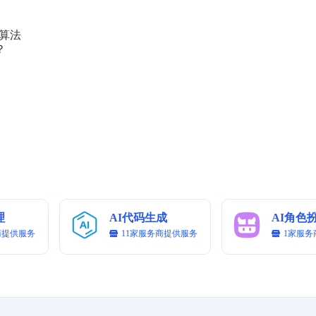
合理分配各类资产权重，保持投资组合的多元化。

制度，确保投资决策的合法合规。

成算法
、夏普比率等指标进行评估，优化投资策略。

？
仓、收益、费用等关键信息，保持信息的公开透明。

理
AI代码生成
AI角色
商提供服务
11家服务商提供服务
1家服务