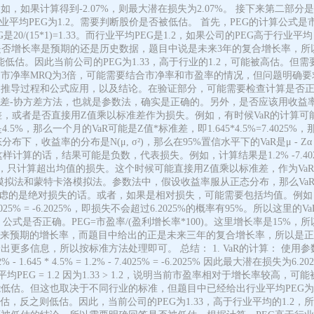
如果计算得到-2.07%，则最大潜在损失为2.07%。 接下来第二部分
行业平均PEG为1.2。需要判断股价是否被低估。 首先，PEG的计算公
PEG是20/(15*1)=1.33。而行业平均PEG是1.2，如果公司的PEG
确认是否增长率是预期的还是历史数据，题目中说是未来3年的复合增长率，所
能低估。因此当前公司的PEG为1.33，高于行业的1.2，可能被高估。
净率MRQ为3倍，可能需要结合市净率和市盈率的情况，但问题明确要求
推导过程和公式应用，以及结论。在验证部分，可能需要检查计算是否正
用方差-协方差方法，也就是参数法，确实是正确的。另外，是否应该用收
准差，或者是否直接用Z值乘以标准差作为损失。例如，有时候VaR的计算
5%，那么一个月的VaR可能是Z值*标准差，即1.645*4.5%=7.402
下，收益率的分布是N(μ, σ²)，那么在95%置信水平下的VaR是μ - Z
*4.5%。这样计算的话，结果可能是负数，代表损失。例如，计算结果是1.2% -7.40
，只计算超出均值的损失。这个时候可能直接用Z值乘以标准差，作为Va
蒙特卡洛模拟法。参数法中，假设收益率服从正态分布，那么VaR的计算公式为：
果考虑的是绝对损失的话。或者，如果是相对损失，可能需要包括均值。例如，
.2% -7.4025% = -6.2025%，即损失不会超过6.2025%的概率有95%。所
否正确。PEG=市盈率/(盈利增长率*100)。这里增长率是15%，所以PEG=
未来预期的增长率，而题目中给出的正是未来三年的复合增长率，所以是正
多信息，所以按标准方法处理即可。 总结： 1. VaR的计算： 使用参数
- 1.645 * 4.5% = 1.2% - 7.4025% = -6.2025% 因此最大潜在损失为6.
) = 1.33 行业平均PEG = 1.2 因为1.33 > 1.2，说明当前市盈率相对
可能低估。但这也取决于不同行业的标准，但题目中已经给出行业平均PEG
估，反之则低估。因此，当前公司的PEG为1.33，高于行业平均的1.2