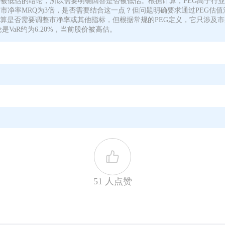
被低估的结论，所以需要明确回答是否被低估。根据计算，PEG高于行业
市净率MRQ为3倍，是否需要结合这一点？但问题明确要求通过PEG估
计算是否需要调整市净率或其他指标，但根据常规的PEG定义，它只涉及
VaR约为6.20%，当前股价被高估。
51 人点赞