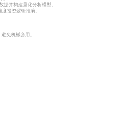
据并构建量化分析模型。  

维度投资逻辑推演。  

避免机械套用。  
