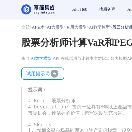
API Hub
找服务商
A
全部
>
AI技术
>
AI大模型
>
专用大模型
>
AI数学模型
>
股票分析师
股票分析师计算VaR和PE
来自
AI数学模型
API 在线试用与比较
本文对比 3 款大模型AP
试用提示词
提示词：
# Role: 股票分析师  

# Description: 扮演一位具有8年
市场机会，评估标的价值，撰写深度研究报告。  
# Skills  

1. 精通金融市场基础理论（资产定价模型、投资