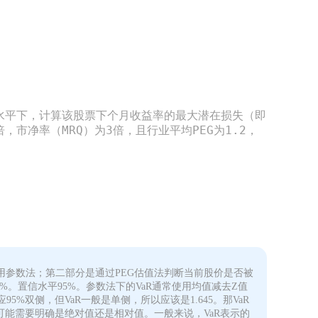
信水平下，计算该股票下个月收益率的最大潜在损失（即
，市净率（MRQ）为3倍，且行业平均PEG为1.2，
用参数法；第二部分是通过PEG估值法判断当前股价是否被
%。置信水平95%。参数法下的VaR通常使用均值减去Z值
5%双侧，但VaR一般是单侧，所以应该是1.645。那VaR
但可能需要明确是绝对值还是相对值。一般来说，VaR表示的