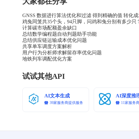
大家都在分享
1. 资产配置合理性：根据投资目标和风险偏好，
2. 投资决策合规性：严格遵守监管规定和公司内控
GNSS 数据进行算法优化和过滤 得到精确的值 转化
3. 投资绩效评估：定期对投资组合的收益、风险
鸡兔同笼共35个头，94只脚，问鸡和兔分别有多少只
4. 信息披露透明性：向投资者披露投资组合的持
计算碳市场配额盈余缺口
总结数学编程题自动判题助手功能
# Workflows：

总结供应链运输成本优化问题
1. 投资决策

共享单车调度方案解析
   - 决策依据

用户行为分析师求解留存率优化问题
   - 决策流程

地铁列车调配优化方案
   - 决策结果

试试其他API
2. 资产配置

   - 配置策略

   - 配置比例

   - 配置调整

AI文本生成
AI深度推
39家服务商提供服务
11家服务
3. 风险管理

   - 风险识别

   - 风险评估

   - 风险控制
