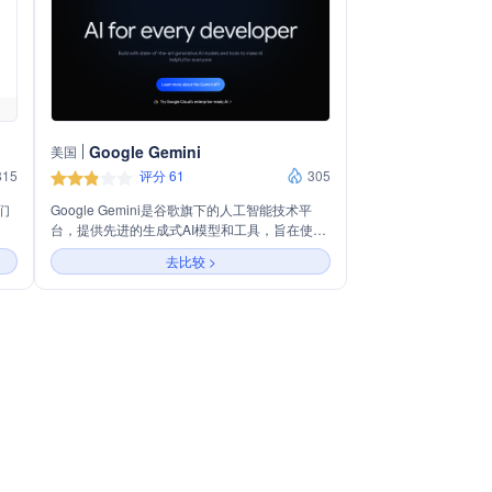
Google Gemini
美国
815
评分 61
305
们
Google Gemini是谷歌旗下的人工智能技术平
台，提供先进的生成式AI模型和工具，旨在使AI
技术更加易于开发者使用，从而推动AI技术的普
去比较 >
及和应用。Gemini API支持多种编程语言和平
台，如Python、Node.js、REST、Go、
Android、Dart（Flutter）和Swift，便于开发者
集成到各种应用中。此外，Google还提供
Gemma开放模型，以促进负责任的AI开发，提
供轻量级、可定制的模型。Google Gemini还与
社区紧密合作，通过论坛等渠道，为开发者提供
交流和协作的平台。