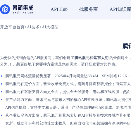
找服务商
API知识
API Hub
开放平台首页
>
AI技术
>
AI大模型
腾
为更快的找到合适的API服务商，我们创建了
腾讯混元
和
紫东太初
的全面对比，
分为51 。想更好地了解哪种方案满足您的需求，请仔细查看对比列表。
腾讯混元网络流量优势显著，2025年4月访问量达38.4M，SEM排名12.2K
腾讯混元在定价方面，暂未收录免费方式，需商务咨询获取报价；而紫东太
腾讯混元在客服支持方面更全面，提供全天候服务、电话和在线客服，然而
在产品能力方面，腾讯混元与紫东太初的核心API暂未收录，腾讯混元提
API信息提取，支持中文和日语，适用于产品信息理解和API集成。两者
从企业状况角度出发，腾讯混元和紫东太初在AI大模型和技术领域均具有显
究所，成立年份和总部地址暂未收录，但在自动化与AI领域拥有深厚的科