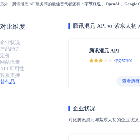
另外，腾讯混元 API服务商的最佳替代者还有：
字节豆包
、
OpenAI
、
Google 
腾讯混元 API vs 紫东太初 A
对比维度
企业状况
产品能力
腾讯混元 API
定价
评分57/100
网站流量
API 可用性
客服支持
查看所有
替代品
企业状况
对比腾讯混元与紫东太初的企业状况