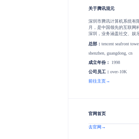
关于腾讯混元
深圳市腾讯计算机系统有限公
月，是中国领先的互联网
深圳，业务涵盖社交、娱
域。腾讯以用户价值为依
总部：
tencent seafront tower
服务，致力于提升人类生
微信等知名社交平台，以
shenzhen, guangdong, cn
业服务。腾讯还积极布局
成立年份：
1998
技术，推动产业升级和社
公司员工：
over-10K
前往主页→
官网首页
去官网→