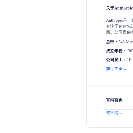
关于Anthropic
Anthrop
专注于创建先
新。公司提供
力提升和客户支持
总部：
548 Mar
建和扩展基于C
度、性能和成
成立年份：
20
的模型，以满足
公司员工：
1K
包括多家知名企业
等，它们利用A
前往主页→
户体验。
官网首页
去官网→