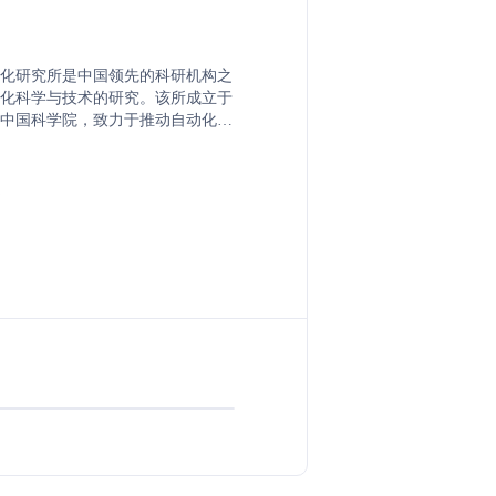
化研究所是中国领先的科研机构之
化科学与技术的研究。该所成立于
属于中国科学院，致力于推动自动化领
应用研究和技术开发。研究所拥有
家和工程师组成的团队，他们在智
别、机器学习等多个自动化相关领
就。此外，自动化研究所还与国内
业建立了合作关系，共同推动自动
应用。