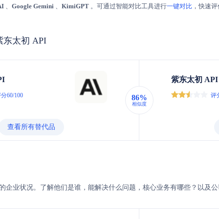
AI
、
Google Gemini
、
KimiGPT
。可通过智能对比工具进行
一键对比
，快速评
s 紫东太初 API
PI
紫东太初 API
分60/100
评分
86%
相似度
查看所有替代品
紫东太初的企业状况。了解他们是谁，能解决什么问题，核心业务有哪些？以