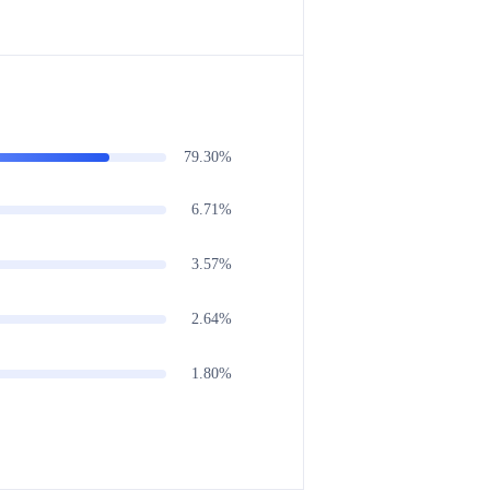
79.30%
6.71%
3.57%
2.64%
1.80%