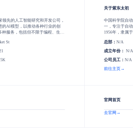
关于紫东太初
ic是一家领先的人工智能研究和开发公司，
中国科学院自动
进的AI模型，以推动各种行业的创
一，专注于自动
多种服务，包括但不限于编程、生产
1956年，隶
。Anthropic的API支持开发者构
域的基础研究、
ket St
总部：
N/A
laude模型的应用，这些模型以其速
一支由杰出科学
本效益而闻名。公司还提供不同规模
能控制、模式识
21
成立年份：
N/A
不同任务的需求。Anthropic的客户
域取得了显著成
-5K
公司员工：
N/A
，如Asana、DuckDuckGo和SAP
外多所高校和企
nthropic的技术来提升业务效率和用
化技术的发展和
前往主页→
官网首页
去官网→