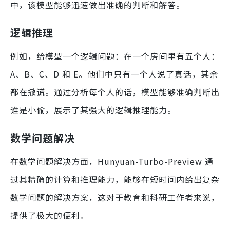
中，该模型能够迅速做出准确的判断和解答。
逻辑推理
例如，给模型一个逻辑问题：在一个房间里有五个人：
A、B、C、D 和 E。他们中只有一个人说了真话，其余
都在撒谎。通过分析每个人的话，模型能够准确判断出
谁是小偷，展示了其强大的逻辑推理能力。
数学问题解决
在数学问题解决方面，Hunyuan-Turbo-Preview 通
过其精确的计算和推理能力，能够在短时间内给出复杂
数学问题的解决方案，这对于教育和科研工作者来说，
提供了极大的便利。