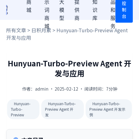
商
示
大
提
知
品
控
制
城
词
模
供
识
和
台
商
型
商
库
服
城
务
所有文章
>
日积月累
> Hunyuan-Turbo-Preview Agent
开发与应用
Hunyuan-Turbo-Preview Agent 开
发与应用
作者：admin · 2025-02-12 · 阅读时间：7分钟
Hunyuan-
Hunyuan-Turbo-
Hunyuan-Turbo-
Turbo-
Preview Agent 开
Preview Agent 开发示
Preview
发
例