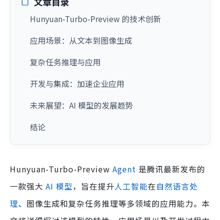
文章目录
Hunyuan-Turbo-Preview 的技术创新
应用场景：从文本到图像生成
复杂任务推理与应用
开发与集成：加速企业应用
未来展望：AI 模型的发展趋势
结论
Hunyuan-Turbo-Preview
Agent
是腾讯最新发布的
一款强大
AI 模型
，旨在提升
人工智能
在
自然语言处
理
、图像生成和复杂任务推理等多领域的应用能力。本