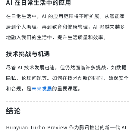
AI 在日常生活中的应用
在日常生活中，AI 的应用范围将不断扩展。从智能家
居到个人助理，再到教育和健康管理，AI 将越来越多
地融入我们的生活中，提升生活质量和效率。
技术挑战与机遇
尽管 AI 技术发展迅速，但仍然面临许多挑战，如数据
隐私、伦理问题等。如何在技术创新的同时，确保安全
和合规，是
未来发展
的重要课题。
结论
Hunyuan-Turbo-Preview 作为腾讯推出的新一代 AI