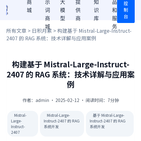
商
示
大
提
知
品
控
制
城
词
模
供
识
和
台
商
型
商
库
服
城
务
所有文章
>
日积月累
> 构建基于 Mistral-Large-Instruct-
2407 的 RAG 系统：技术详解与应用案例
构建基于 Mistral-Large-Instruct-
2407 的 RAG 系统：技术详解与应用案
例
作者：admin · 2025-02-12 · 阅读时间：7分钟
Mistral-
Mistral-Large-
基于 Mistral-Large-
Large-
Instruct-2407 的 RAG
Instruct-2407 的 RAG
Instruct-
系统开发
系统开发
2407