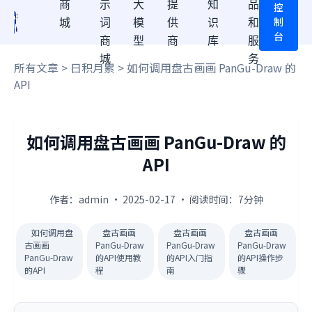
商
示
大
提
知
品
控
制
城
词
模
供
识
和
台
商
型
商
库
服
城
务
所有文章
>
日积月累
> 如何调用盘古画画 PanGu-Draw 的
API
如何调用盘古画画 PanGu-Draw 的
API
作者：admin · 2025-02-17 · 阅读时间：7分钟
如何调用盘
盘古画画
盘古画画
盘古画画
古画画
PanGu-Draw
PanGu-Draw
PanGu-Draw
PanGu-Draw
的API使用教
的API入门指
的API操作步
的API
程
南
骤