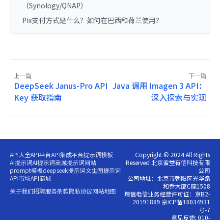
（Synology/QNAP）
Pix支付方式是什么？如何在巴西和荷兰使用？
上一篇
下一篇
DeepSeek Janus-Pro API
Java 调用 Imagen 3 API：
Key 获取指南
深入探索与实现
API大全
API平台
API集成平台
提示词模板
Copyright © 2024 All Rights
AI提示词
AI提示词商城
提示词网站
Reserved 北京蜜堂有信科技有限
prompt模板
deepseek提示词
文生图提示词
公司
API市场
API商城
公司地址：北京市朝阳区光华路
和乔大厦C座1508
关于我们
招聘
服务条款
隐私协议
网站地图
增值电信业务经营许可证：京B2-
20191889 京ICP备18034931
号-7
意见反馈: 010-