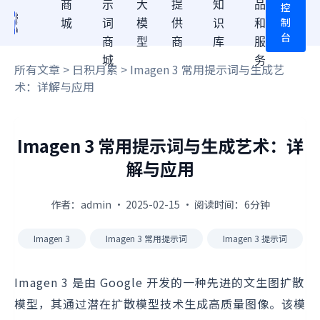
商
示
大
提
知
品
控
制
城
词
模
供
识
和
台
商
型
商
库
服
城
务
所有文章
>
日积月累
> Imagen 3 常用提示词与生成艺
术：详解与应用
Imagen 3 常用提示词与生成艺术：详
解与应用
作者：admin · 2025-02-15 · 阅读时间：6分钟
Imagen 3
Imagen 3 常用提示词
Imagen 3 提示词
Imagen 3 是由 Google 开发的一种先进的文生图扩散
模型，其通过潜在扩散模型技术生成高质量图像。该模