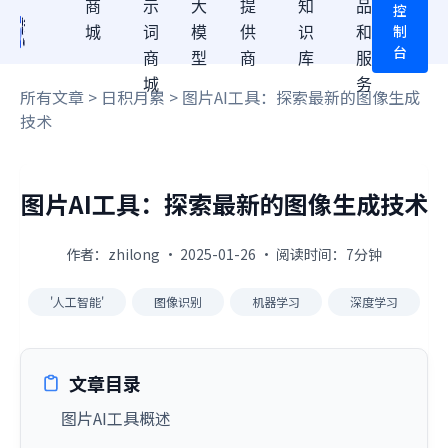
商
示
大
提
知
品
控
制
城
词
模
供
识
和
台
商
型
商
库
服
城
务
所有文章
>
日积月累
> 图片AI工具：探索最新的图像生成
技术
图片AI工具：探索最新的图像生成技术
作者：zhilong · 2025-01-26 · 阅读时间：7分钟
'人工智能'
图像识别
机器学习
深度学习
文章目录
图片AI工具概述