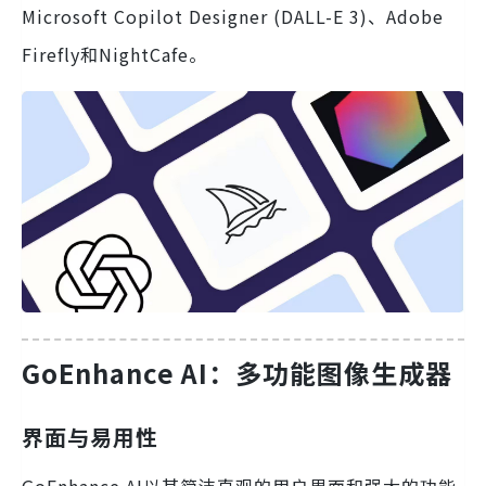
Microsoft Copilot Designer (DALL-E 3)、Adobe
Firefly和NightCafe。
GoEnhance AI：多功能图像生成器
界面与易用性