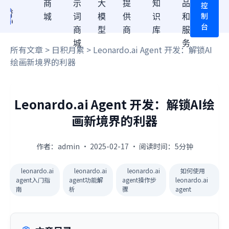
商
示
大
提
知
品
控
制
城
词
模
供
识
和
台
商
型
商
库
服
城
务
所有文章
>
日积月累
> Leonardo.ai Agent 开发：解锁AI
绘画新境界的利器
Leonardo.ai Agent 开发：解锁AI绘
画新境界的利器
作者：admin · 2025-02-17 · 阅读时间：5分钟
leonardo.ai
leonardo.ai
leonardo.ai
如何使用
agent入门指
agent功能解
agent操作步
leonardo.ai
南
析
骤
agent