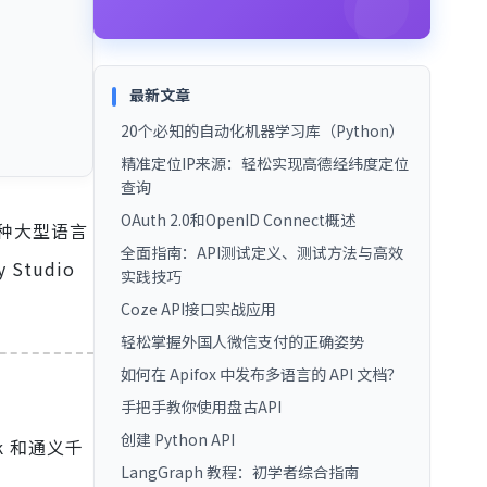
最新文章
20个必知的自动化机器学习库（Python）
精准定位IP来源：轻松实现高德经纬度定位
查询
OAuth 2.0和OpenID Connect概述
种大型语言
全面指南：API测试定义、测试方法与高效
tudio
实践技巧
Coze API接口实战应用
轻松掌握外国人微信支付的正确姿势
如何在 Apifox 中发布多语言的 API 文档？
手把手教你使用盘古API
创建 Python API
ek 和通义千
LangGraph 教程：初学者综合指南