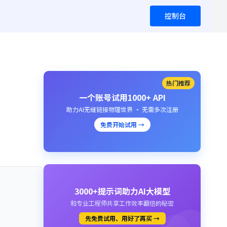
控制台
热门推荐
一个账号试用1000+ API
助力AI无缝链接物理世界 · 无需多次注册
免费开始试用 →
3000+提示词助力AI大模型
和专业工程师共享工作效率翻倍的秘密
先免费试用、用好了再买 →