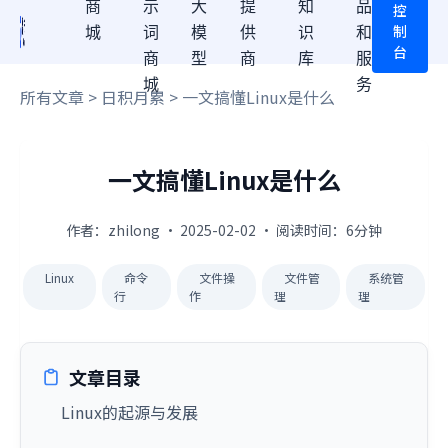
商
示
大
提
知
品
控
制
城
词
模
供
识
和
台
商
型
商
库
服
城
务
所有文章
>
日积月累
> 一文搞懂Linux是什么
一文搞懂Linux是什么
作者：zhilong · 2025-02-02 · 阅读时间：6分钟
Linux
命令
文件操
文件管
系统管
行
作
理
理
文章目录
Linux的起源与发展