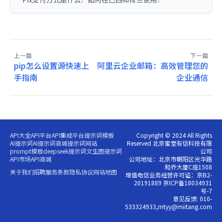
上一篇
下一篇
pip怎么设置源快速上
阿里云企业邮箱：高效管理您的
手指南
企业通信
API大全
API平台
API集成平台
提示词模板
Copyright © 2024 All Rights
AI提示词
AI提示词商城
提示词网站
Reserved 北京蜜堂有信科技有限
prompt模板
deepseek提示词
文生图提示词
公司
API市场
API商城
公司地址：北京市朝阳区光华路
和乔大厦C座1508
关于我们
招聘
服务条款
隐私协议
网站地图
增值电信业务经营许可证：京B2-
20191889 京ICP备18034931
号-7
意见反馈: 010-
533324933,mtyy@miitang.com