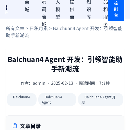
商
示
大
提
知
品
控
制
城
词
模
供
识
和
台
商
型
商
库
服
城
务
所有文章
>
日积月累
> Baichuan4 Agent 开发：引领智能
助手新潮流
Baichuan4 Agent 开发：引领智能助
手新潮流
作者：admin · 2025-02-13 · 阅读时间：7分钟
Baichuan4
Baichuan4
Baichuan4 Agent 开
Agent
发
文章目录