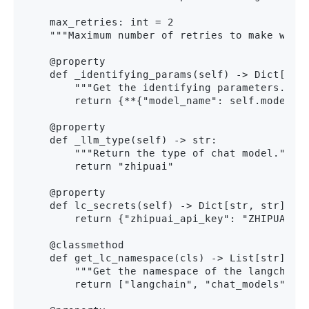
    max_retries: int = 2

    """Maximum number of retries to make when 
    @property

    def _identifying_params(self) -> Dict[str,
        """Get the identifying parameters."""

        return {**{"model_name": self.model_na
    @property

    def _llm_type(self) -> str:

        """Return the type of chat model."""

        return "zhipuai"

    @property

    def lc_secrets(self) -> Dict[str, str]:

        return {"zhipuai_api_key": "ZHIPUAI_AP
    @classmethod

    def get_lc_namespace(cls) -> List[str]:

        """Get the namespace of the langchain 
        return ["langchain", "chat_models", "z