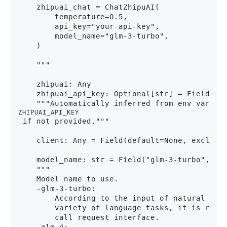
    zhipuai_chat = ChatZhipuAI(

        temperature=0.5,

        api_key="your-api-key",

        model_name="glm-3-turbo",

    )

    """

    zhipuai: Any

    zhipuai_api_key: Optional[str] = Field(def
    """Automatically inferred from env var 
ZHIPUAI_API_KEY
 if not provided."""

    client: Any = Field(default=None, exclude=
    model_name: str = Field("glm-3-turbo", ali
    """

    Model name to use.

    -glm-3-turbo:

        According to the input of natural lang
        variety of language tasks, it is recom
        call request interface.
