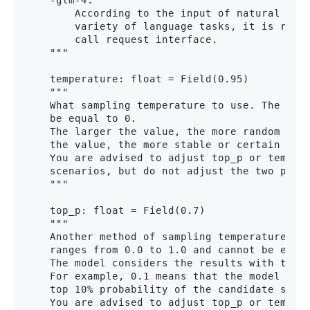
    -glm-4:

        According to the input of natural lang
        variety of language tasks, it is recom
        call request interface.

    """

    temperature: float = Field(0.95)

    """

    What sampling temperature to use. The valu
    be equal to 0.

    The larger the value, the more random and 
    the value, the more stable or certain the 
    You are advised to adjust top_p or tempera
    scenarios, but do not adjust the two param
    """

    top_p: float = Field(0.7)

    """

    Another method of sampling temperature is 
    ranges from 0.0 to 1.0 and cannot be equal
    The model considers the results with top_p
    For example, 0.1 means that the model deco
    top 10% probability of the candidate set.

    You are advised to adjust top_p or tempera