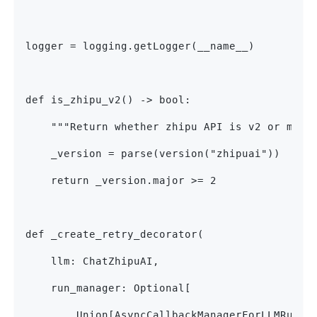
logger = logging.getLogger(__name__)
def is_zhipu_v2() -> bool:
    """Return whether zhipu API is v2 or more
    _version = parse(version("zhipuai"))
    return _version.major >= 2
def _create_retry_decorator(
    llm: ChatZhipuAI,
    run_manager: Optional[
        Union[AsyncCallbackManagerForLLMRun, 