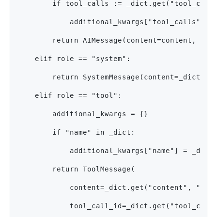
        if tool_calls := _dict.get("tool_call
            additional_kwargs["tool_calls"] =
        return AIMessage(content=content, add
    elif role == "system":
        return SystemMessage(content=_dict.ge
    elif role == "tool":
        additional_kwargs = {}
        if "name" in _dict:
            additional_kwargs["name"] = _dict
        return ToolMessage(
            content=_dict.get("content", ""),
            tool_call_id=_dict.get("tool_call