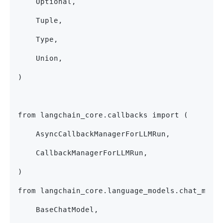
    Optional,
    Tuple,
    Type,
    Union,
)
from langchain_core.callbacks import (
    AsyncCallbackManagerForLLMRun,
    CallbackManagerForLLMRun,
)
from langchain_core.language_models.chat_mode
    BaseChatModel,