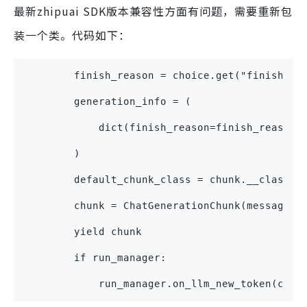
最新zhipuai SDK版本兼容性方面有问题，需要重新包
装一个类。代码如下：
        finish_reason = choice.get("finish_re
        generation_info = (
            dict(finish_reason=finish_reason)
        )
        default_chunk_class = chunk.__class__
        chunk = ChatGenerationChunk(message=c
        yield chunk
        if run_manager:
            run_manager.on_llm_new_token(chun