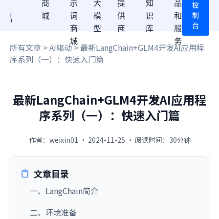
商
示
大
提
知
品
控
制
城
词
模
供
识
和
台
商
型
商
库
服
城
务
所有文章
>
AI驱动
> 最新LangChain+GLM4开发AI应用程
序系列（一）：快速入门篇
最新LangChain+GLM4开发AI应用程
序系列（一）：快速入门篇
作者：weixin01 · 2024-11-25 · 阅读时间：30分钟
文章目录
一、LangChain简介
二、环境准备