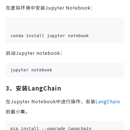
在虚拟环境中安装Jupyter Notebook：
conda install jupyter notebook
启动Jupyter notebook：
jupyter notebook
3、安装LangChain
在Jupyter Notebook中进行操作，安装
LangChain
的最小集。
pip install 
--upgrade langchain