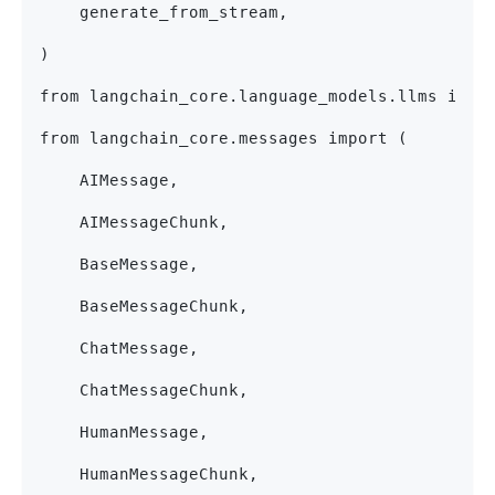
    generate_from_stream,
)
from langchain_core.language_models.llms impo
from langchain_core.messages import (
    AIMessage,
    AIMessageChunk,
    BaseMessage,
    BaseMessageChunk,
    ChatMessage,
    ChatMessageChunk,
    HumanMessage,
    HumanMessageChunk,