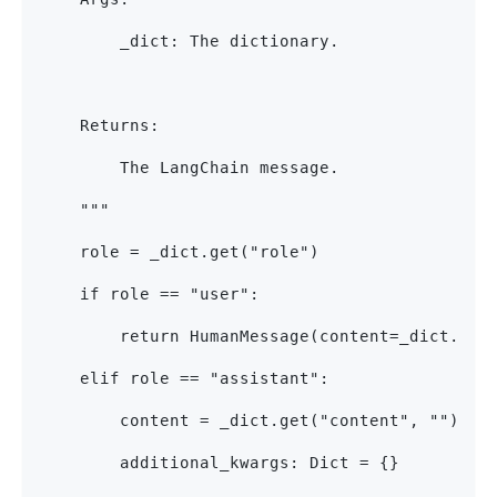
        _dict: The dictionary.
    Returns:
        The LangChain message.
    """
    role = _dict.get("role")
    if role == "user":
        return HumanMessage(content=_dict.get
    elif role == "assistant":
        content = _dict.get("content", "") or
        additional_kwargs: Dict = {}