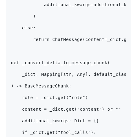
            additional_kwargs=additional_kwar
        )
    else:
        return ChatMessage(content=_dict.get(
def _convert_delta_to_message_chunk(
    _dict: Mapping[str, Any], default_class: 
) -> BaseMessageChunk:
    role = _dict.get("role")
    content = _dict.get("content") or ""
    additional_kwargs: Dict = {}
    if _dict.get("tool_calls"):