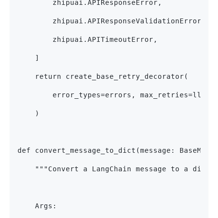
        zhipuai.APIResponseError,
        zhipuai.APIResponseValidationError,
        zhipuai.APITimeoutError,
    ]
    return create_base_retry_decorator(
        error_types=errors, max_retries=llm.m
    )
def convert_message_to_dict(message: BaseMess
    """Convert a LangChain message to a dicti
    Args: