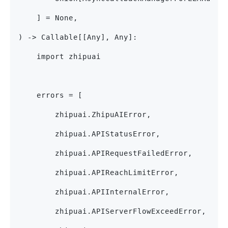
    ] = None,
) -> Callable[[Any], Any]:
    import zhipuai
    errors = [
        zhipuai.ZhipuAIError,
        zhipuai.APIStatusError,
        zhipuai.APIRequestFailedError,
        zhipuai.APIReachLimitError,
        zhipuai.APIInternalError,
        zhipuai.APIServerFlowExceedError,