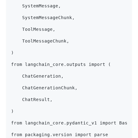
    SystemMessage,
    SystemMessageChunk,
    ToolMessage,
    ToolMessageChunk,
)
from langchain_core.outputs import (
    ChatGeneration,
    ChatGenerationChunk,
    ChatResult,
)
from langchain_core.pydantic_v1 import BaseMo
from packaging.version import parse