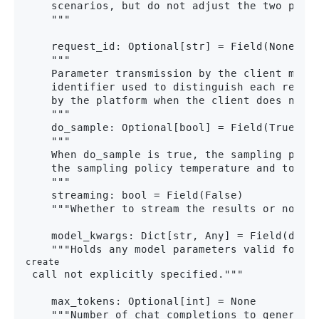
    scenarios, but do not adjust the two param
    """

    request_id: Optional[str] = Field(None)

    """

    Parameter transmission by the client must 
    identifier used to distinguish each reques
    by the platform when the client does not t
    """

    do_sample: Optional[bool] = Field(True)

    """

    When do_sample is true, the sampling polic
    the sampling policy temperature and top_p 
    """

    streaming: bool = Field(False)

    """Whether to stream the results or not.""
    model_kwargs: Dict[str, Any] = Field(defau
    """Holds any model parameters valid for 
create
 call not explicitly specified."""

    max_tokens: Optional[int] = None

    """Number of chat completions to generate 