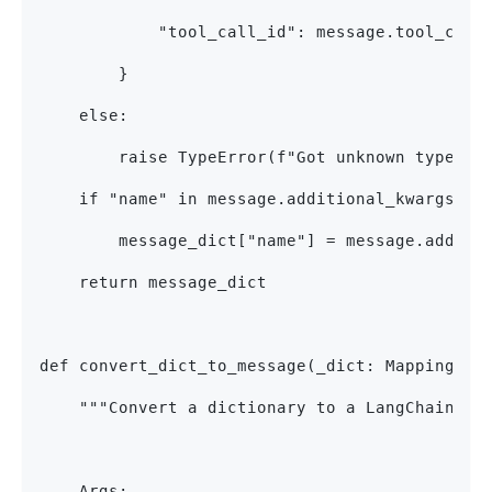
            "tool_call_id": message.tool_call
        }
    else:
        raise TypeError(f"Got unknown type {m
    if "name" in message.additional_kwargs:
        message_dict["name"] = message.additi
    return message_dict
def convert_dict_to_message(_dict: Mapping[st
    """Convert a dictionary to a LangChain me
    Args: