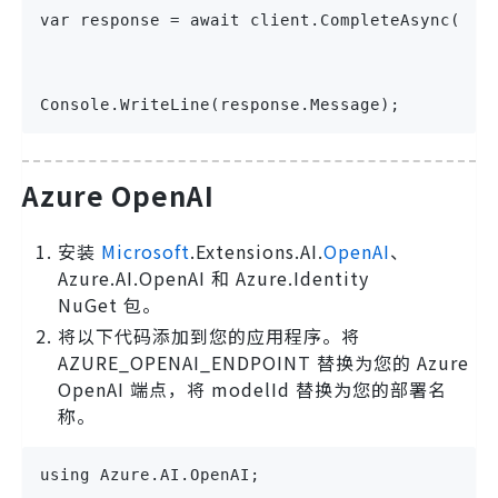
var response = await client.CompleteAsync("Wh
Console.WriteLine(response.Message);
Azure OpenAI
安装
Microsoft
.Extensions.AI.
OpenAI
、
Azure.AI.OpenAI 和 Azure.Identity
NuGet 包。
将以下代码添加到您的应用程序。将
AZURE_OPENAI_ENDPOINT 替换为您的 Azure
OpenAI 端点，将 modelId 替换为您的部署名
称。
using Azure.AI.OpenAI;