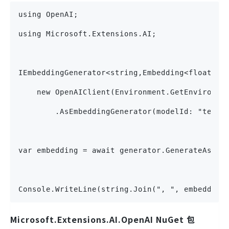
using OpenAI;
using Microsoft.Extensions.AI;
IEmbeddingGenerator<string,Embedding<float>> 
    new OpenAIClient(Environment.GetEnvironme
        .AsEmbeddingGenerator(modelId: "text-
var embedding = await generator.GenerateAsync
Console.WriteLine(string.Join(", ", embedding
Microsoft.Extensions.AI.OpenAI NuGet 包