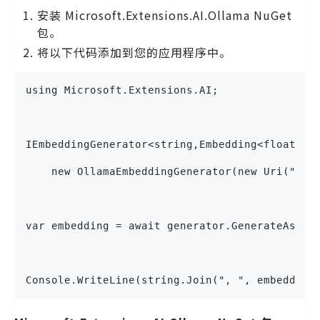
安装 Microsoft.Extensions.AI.Ollama NuGet
包。
将以下代码添加到您的应用程序中。
using Microsoft.Extensions.AI;
IEmbeddingGenerator<string,Embedding<float>> 
    new OllamaEmbeddingGenerator(new Uri("htt
var embedding = await generator.GenerateAsync
Console.WriteLine(string.Join(", ", embedding