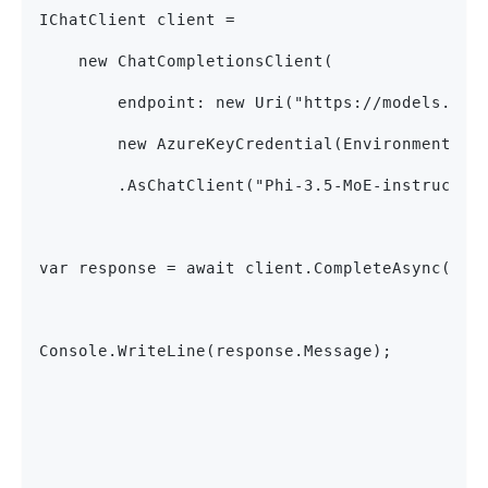
IChatClient client =
    new ChatCompletionsClient(
        endpoint: new Uri("https://models.inf
        new AzureKeyCredential(Environment.Ge
        .AsChatClient("Phi-3.5-MoE-instruct")
var response = await client.CompleteAsync("Wh
Console.WriteLine(response.Message);