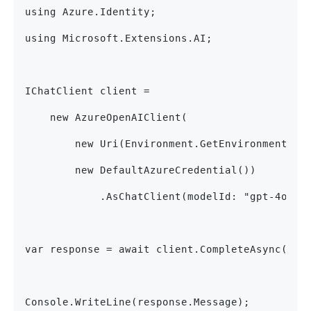
using Azure.Identity;
using Microsoft.Extensions.AI;
IChatClient client =
    new AzureOpenAIClient(
        new Uri(Environment.GetEnvironmentVar
        new DefaultAzureCredential())
            .AsChatClient(modelId: "gpt-4o-mi
var response = await client.CompleteAsync("Wh
Console.WriteLine(response.Message);