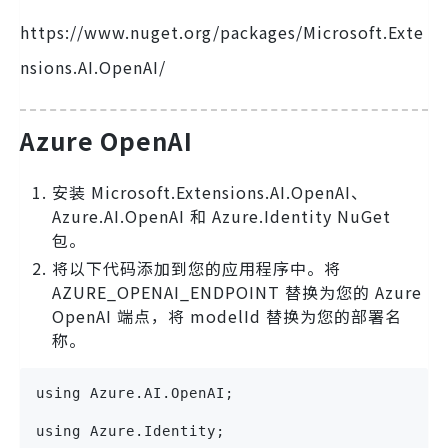
https://www.nuget.org/packages/Microsoft.Exte
nsions.AI.OpenAI/
Azure OpenAI
安装 Microsoft.Extensions.AI.OpenAI、
Azure.AI.OpenAI 和 Azure.Identity NuGet
包。
将以下代码添加到您的应用程序中。将
AZURE_OPENAI_ENDPOINT 替换为您的 Azure
OpenAI 端点，将 modelId 替换为您的部署名
称。
using Azure.AI.OpenAI;
using Azure.Identity;