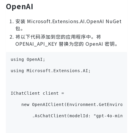
OpenAI
安装 Microsoft.Extensions.AI.OpenAI NuGet
包。
将以下代码添加到您的应用程序中。将
OPENAI_API_KEY 替换为您的 OpenAI 密钥。
using OpenAI;
using Microsoft.Extensions.AI;
IChatClient client =
    new OpenAIClient(Environment.GetEnvironme
        .AsChatClient(modelId: "gpt-4o-mini")