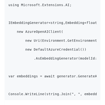
using Microsoft.Extensions.AI;
IEmbeddingGenerator<string,Embedding<float>> 
    new AzureOpenAIClient(
        new Uri(Environment.GetEnvironmentVar
        new DefaultAzureCredential())
            .AsEmbeddingGenerator(modelId: "t
var embeddings = await generator.GenerateAsyn
Console.WriteLine(string.Join(", ", embedding