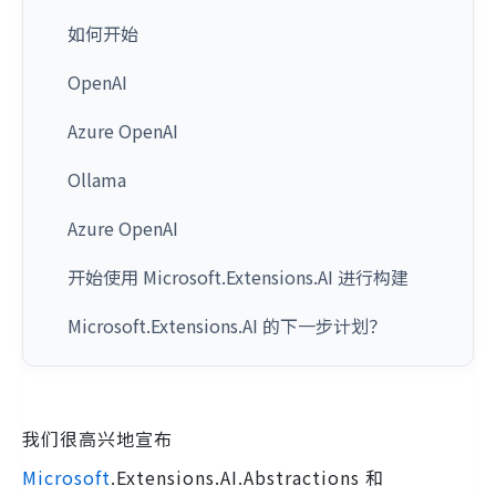
如何开始
OpenAI
Azure OpenAI
Ollama
Azure OpenAI
开始使用 Microsoft.Extensions.AI 进行构建
Microsoft.Extensions.AI 的下一步计划？
我们很高兴地宣布
Microsoft
.Extensions.AI.Abstractions 和