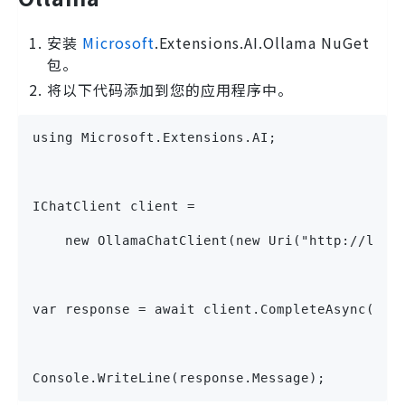
安装
Microsoft
.Extensions.AI.Ollama NuGet
包。
将以下代码添加到您的应用程序中。
using Microsoft.Extensions.AI;
IChatClient client = 
    new OllamaChatClient(new Uri("http://loca
var response = await client.CompleteAsync("Wh
Console.WriteLine(response.Message);