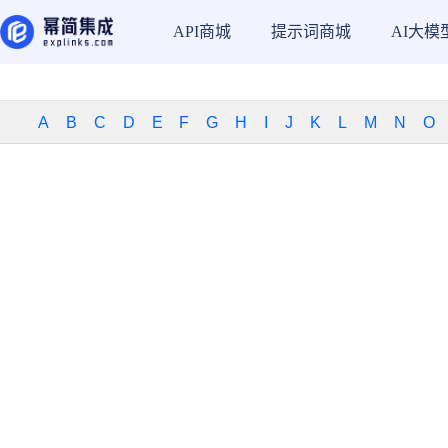
API商城
提示词商城
AI大模
A
B
C
D
E
F
G
H
I
J
K
L
M
N
O