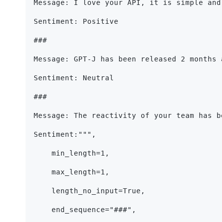
Message: I love your API, it is simple and
Sentiment: Positive
###
Message: GPT-J has been released 2 months 
Sentiment: Neutral
###
Message: The reactivity of your team has b
Sentiment:""",
    min_length=1,
    max_length=1,
    length_no_input=True,
    end_sequence="###",