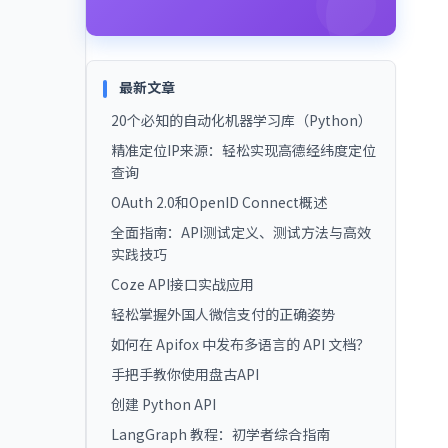
最新文章
20个必知的自动化机器学习库（Python）
精准定位IP来源：轻松实现高德经纬度定位
查询
OAuth 2.0和OpenID Connect概述
全面指南：API测试定义、测试方法与高效
实践技巧
Coze API接口实战应用
轻松掌握外国人微信支付的正确姿势
如何在 Apifox 中发布多语言的 API 文档？
手把手教你使用盘古API
创建 Python API
LangGraph 教程：初学者综合指南