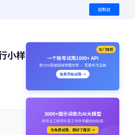
控制台
热门推荐
进行小样
一个账号试用1000+ API
助力AI无缝链接物理世界 · 无需多次注册
免费开始试用 →
3000+提示词助力AI大模型
和专业工程师共享工作效率翻倍的秘密
先免费试用、用好了再买 →