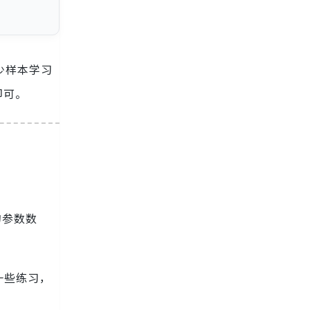
过少样本学习
即可。
的参数数
一些练习，