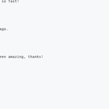
 so fast!
ago.
een amazing, thanks!