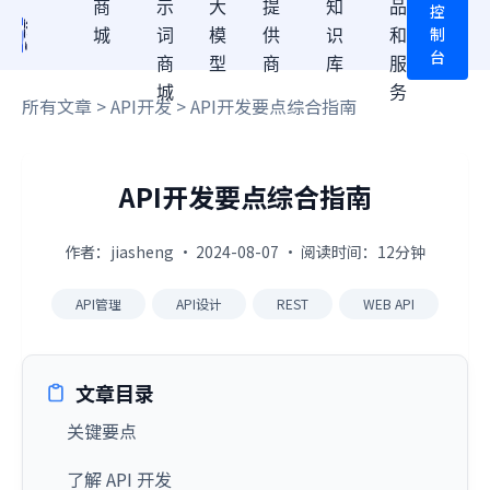
商
示
大
提
知
品
控
制
城
词
模
供
识
和
台
商
型
商
库
服
城
务
所有文章
>
API开发
> API开发要点综合指南
API开发要点综合指南
作者：jiasheng · 2024-08-07 · 阅读时间：12分钟
API管理
API设计
REST
WEB API
文章目录
关键要点
了解 API 开发