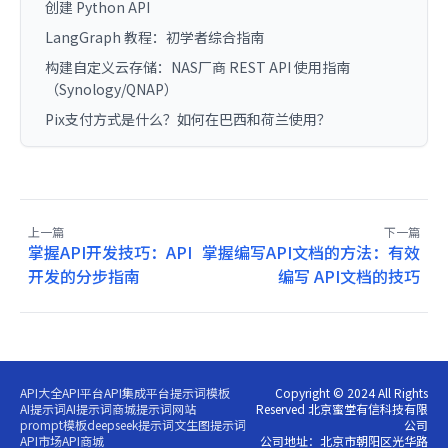
创建 Python API
LangGraph 教程：初学者综合指南
构建自定义云存储：NAS厂商 REST API 使用指南
（Synology/QNAP）
Pix支付方式是什么？如何在巴西和荷兰使用？
上一篇
下一篇
掌握API开发技巧：API
掌握编写API文档的方法：有效
开发的分步指南
编写 API文档的技巧
API大全
API平台
API集成平台
提示词模板
Copyright © 2024 All Rights
AI提示词
AI提示词商城
提示词网站
Reserved 北京蜜堂有信科技有限
prompt模板
deepseek提示词
文生图提示词
公司
API市场
API商城
公司地址：北京市朝阳区光华路