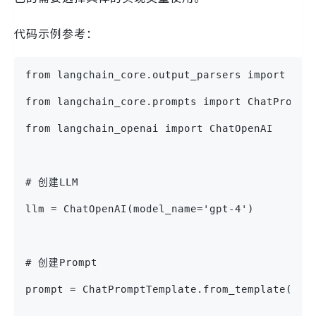
代码示例参考：
from langchain_core.output_parsers import Str
from langchain_core.prompts import ChatPrompt
from langchain_openai import ChatOpenAI
# 创建LLM
llm = ChatOpenAI(model_name='gpt-4')
# 创建Prompt
prompt = ChatPromptTemplate.from_template("{q