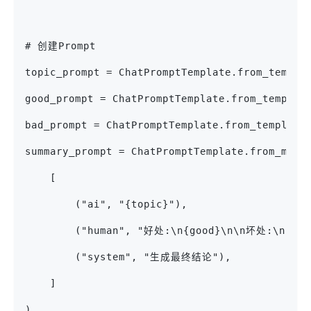
# 创建Prompt
topic_prompt = ChatPromptTemplate.from_tem
good_prompt = ChatPromptTemplate.from_templ
bad_prompt = ChatPromptTemplate.from_templa
summary_prompt = ChatPromptTemplate.from_mess
    [
        ("ai", "{topic}"),
        ("human", "好处:\n{good}\n\n坏处:\n{bad
        ("system", "生成最终结论"),
    ]
)