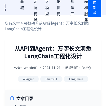
商
示
大
提
知
品
控
制
城
词
模
供
识
和
台
商
型
商
库
服
城
务
所有文章
>
AI驱动
> 从API到Agent：万字长文洞悉
LangChain工程化设计
从API到Agent：万字长文洞悉
LangChain工程化设计
作者：weixin01 · 2024-11-21 · 阅读时间：34分钟
AI Agent
ChatGPT
LangChain
文章目录