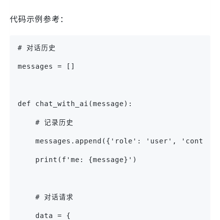
代码示例参考：
# 对话历史
messages = []
def chat_with_ai(message):
    # 记录历史
    messages.append({'role': 'user', 'content
    print(f'me: {message}')
    # 对话请求
    data = {