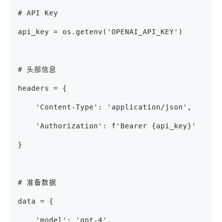
# API Key
api_key = os.getenv('OPENAI_API_KEY')
# 头部信息
headers = {
    'Content-Type': 'application/json',
    'Authorization': f'Bearer {api_key}'
}
# 准备数据
data = {
    'model': 'gpt-4',