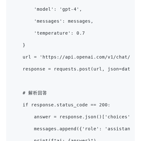
        'model': 'gpt-4',
        'messages': messages,
        'temperature': 0.7
    }
    url = 'https://api.openai.com/v1/chat/com
    response = requests.post(url, json=data, 
    # 解析回答
    if response.status_code == 200:
        answer = response.json()['choices'][0
        messages.append({'role': 'assistant',
        print(f"ai: {answer}")