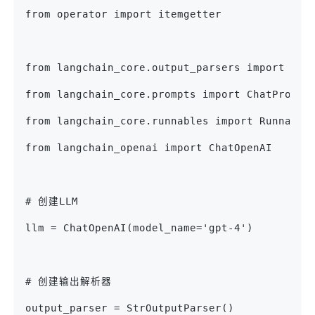
from operator import itemgetter
from langchain_core.output_parsers import Str
from langchain_core.prompts import ChatPrompt
from langchain_core.runnables import Runnable
from langchain_openai import ChatOpenAI
# 创建LLM
llm = ChatOpenAI(model_name='gpt-4')
# 创建输出解析器
output_parser = StrOutputParser()