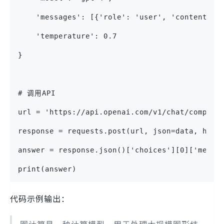
    'messages': [{'role': 'user', 'content
    'temperature': 0.7
}
# 调用API
url = 'https://api.openai.com/v1/chat/complet
response = requests.post(url, json=data, head
answer = response.json()['choices'][0]['messa
print(answer)
代码示例输出：
图计算是一种计算模型，用于处理大规模图形结