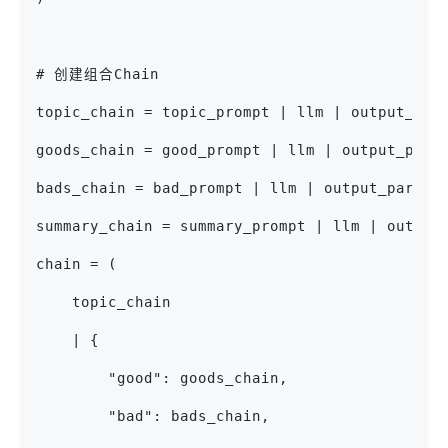
# 创建组合Chain
topic_chain = topic_prompt | llm | output_par
goods_chain = good_prompt | llm | output_pars
bads_chain = bad_prompt | llm | output_parser
summary_chain = summary_prompt | llm | output
chain = (
    topic_chain
    | {
        "good": goods_chain,
        "bad": bads_chain,