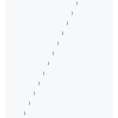
                            }
                          }
                        }
                      }
                    }
                  }
                }
              }
            }
          }
        }
      }