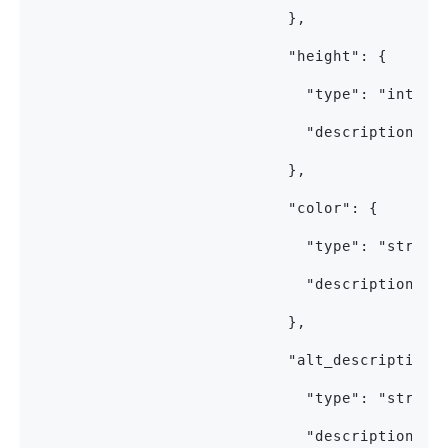
                            },
                            "height": {
                              "type": "intege
                              "description": 
                            },
                            "color": {
                              "type": "string
                              "description": 
                            },
                            "alt_description"
                              "type": "string
                              "description": 