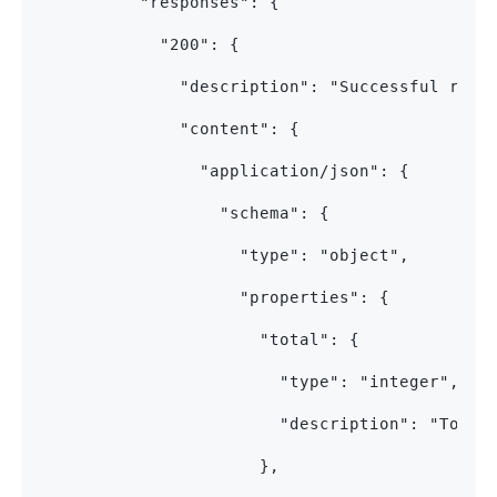
          "responses": {
            "200": {
              "description": "Successful resp
              "content": {
                "application/json": {
                  "schema": {
                    "type": "object",
                    "properties": {
                      "total": {
                        "type": "integer",
                        "description": "Total
                      },