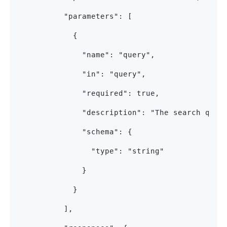
          "parameters": [
            {
              "name": "query",
              "in": "query",
              "required": true,
              "description": "The search quer
              "schema": {
                "type": "string"
              }
            }
          ],