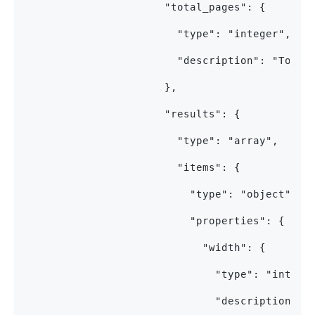
                      "total_pages": {
                        "type": "integer",
                        "description": "Total
                      },
                      "results": {
                        "type": "array",
                        "items": {
                          "type": "object",
                          "properties": {
                            "width": {
                              "type": "intege
                              "description": 