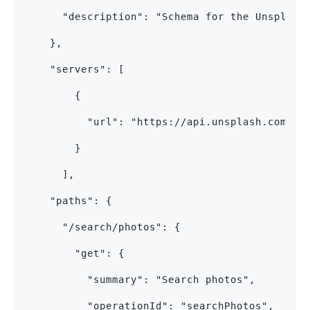
      "description": "Schema for the Unsplash
    },
    "servers": [
        {
          "url": "https://api.unsplash.com"
        }
      ],
    "paths": {
      "/search/photos": {
        "get": {
          "summary": "Search photos",
          "operationId": "searchPhotos",