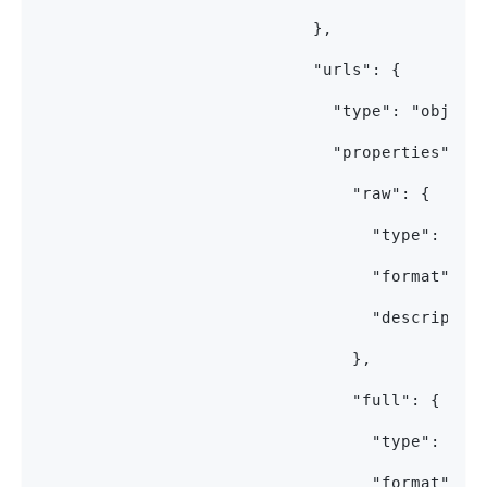
                            },
                            "urls": {
                              "type": "object
                              "properties": {
                                "raw": {
                                  "type": "st
                                  "format": "
                                  "descriptio
                                },
                                "full": {
                                  "type": "st
                                  "format": "