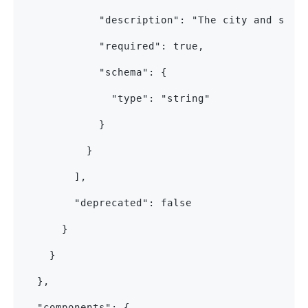
            "description": "The city and stat
            "required": true,
            "schema": {
              "type": "string"
            }
          }
        ],
        "deprecated": false
      }
    }
  },
  "components": {