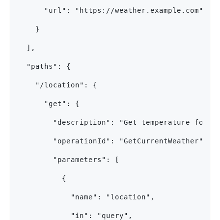
      "url": "https://weather.example.com"
    }
  ],
  "paths": {
    "/location": {
      "get": {
        "description": "Get temperature for a
        "operationId": "GetCurrentWeather",
        "parameters": [
          {
            "name": "location",
            "in": "query",