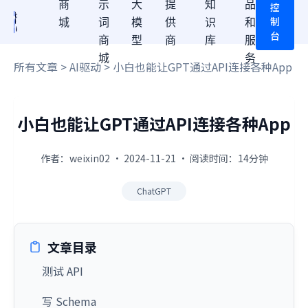
商
示
大
提
知
品
控
制
城
词
模
供
识
和
台
商
型
商
库
服
城
务
所有文章
>
AI驱动
> 小白也能让GPT通过API连接各种App
小白也能让GPT通过API连接各种App
作者：weixin02 · 2024-11-21 · 阅读时间：14分钟
ChatGPT
文章目录
测试 API
写 Schema