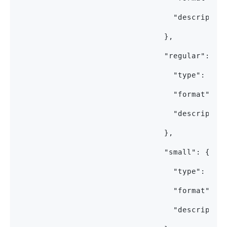
                                  "descriptio
                                },
                                "regular": {
                                  "type": "st
                                  "format": "
                                  "descriptio
                                },
                                "small": {
                                  "type": "st
                                  "format": "
                                  "descriptio