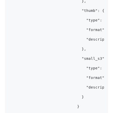
                                },
                                "thumb": {
                                  "type": "st
                                  "format": "
                                  "descriptio
                                },
                                "small_s3": {
                                  "type": "st
                                  "format": "
                                  "descriptio
                                }
                              }