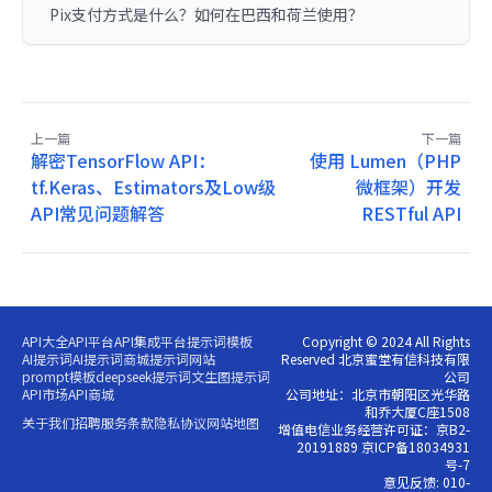
Pix支付方式是什么？如何在巴西和荷兰使用？
上一篇
下一篇
解密TensorFlow API：
使用 Lumen（PHP
tf.Keras、Estimators及Low级
微框架）开发
API常见问题解答
RESTful API
API大全
API平台
API集成平台
提示词模板
Copyright © 2024 All Rights
AI提示词
AI提示词商城
提示词网站
Reserved 北京蜜堂有信科技有限
prompt模板
deepseek提示词
文生图提示词
公司
API市场
API商城
公司地址：北京市朝阳区光华路
和乔大厦C座1508
关于我们
招聘
服务条款
隐私协议
网站地图
增值电信业务经营许可证：京B2-
20191889 京ICP备18034931
号-7
意见反馈: 010-