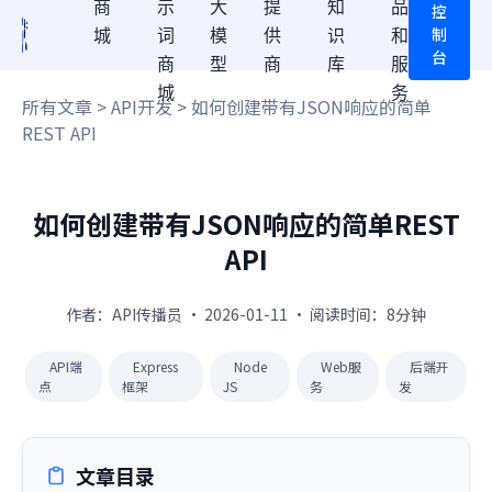
商
示
大
提
知
品
控
制
城
词
模
供
识
和
台
商
型
商
库
服
城
务
所有文章
>
API开发
> 如何创建带有JSON响应的简单
REST API
如何创建带有JSON响应的简单REST
API
作者：API传播员 · 2026-01-11 · 阅读时间：8分钟
API端
Express
Node
Web服
后端开
点
框架
JS
务
发
文章目录