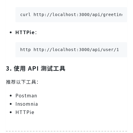
curl http://localhost:3000/api/greeting
HTTPie
：
http http://localhost:3000/api/user/1
3. 使用 API 测试工具
推荐以下工具：
Postman
Insomnia
HTTPie