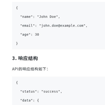
{
  "name": "John Doe",
  "email": "john.doe@example.com",
  "age": 30
}
3. 响应结构
API的响应结构如下：
{
  "status": "success",
  "data": {