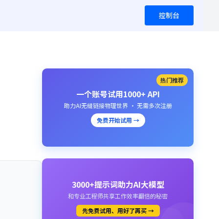
控制台
热门推荐
一个账号试用1000+ API
助力AI无缝链接物理世界 · 无需多次注册
免费开始试用 →
3000+提示词助力AI大模型
和专业工程师共享工作效率翻倍的秘密
先免费试用、用好了再买 →