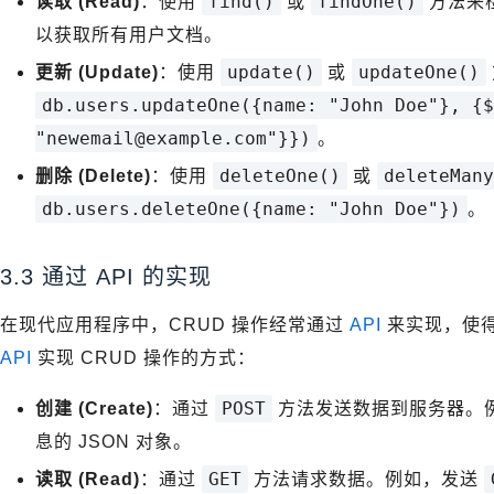
find()
findOne()
读取 (Read)
：使用
或
方法来
以获取所有用户文档。
update()
updateOne()
更新 (Update)
：使用
或
db.users.updateOne({name: "John Doe"}, {$
"newemail@example.com"}})
。
deleteOne()
deleteMany
删除 (Delete)
：使用
或
db.users.deleteOne({name: "John Doe"})
。
3.3 通过 API 的实现
在现代应用程序中，CRUD 操作经常通过
API
来实现，使
API
实现 CRUD 操作的方式：
POST
创建 (Create)
：通过
方法发送数据到服务器。
息的 JSON 对象。
GET
读取 (Read)
：通过
方法请求数据。例如，发送