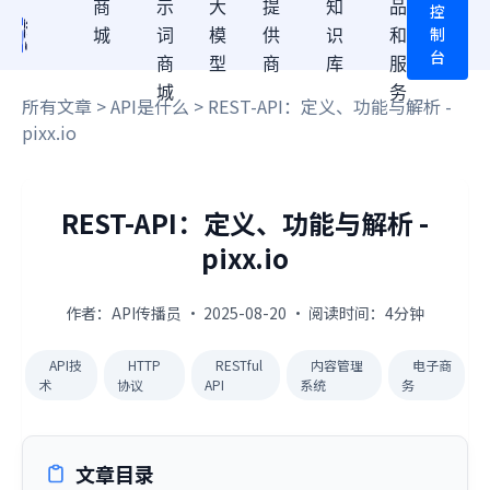
商
示
大
提
知
品
控
制
城
词
模
供
识
和
台
商
型
商
库
服
城
务
所有文章
>
API是什么
> REST-API：定义、功能与解析 -
pixx.io
REST-API：定义、功能与解析 -
pixx.io
作者：API传播员 · 2025-08-20 · 阅读时间：4分钟
API技
HTTP
RESTful
内容管理
电子商
术
协议
API
系统
务
文章目录