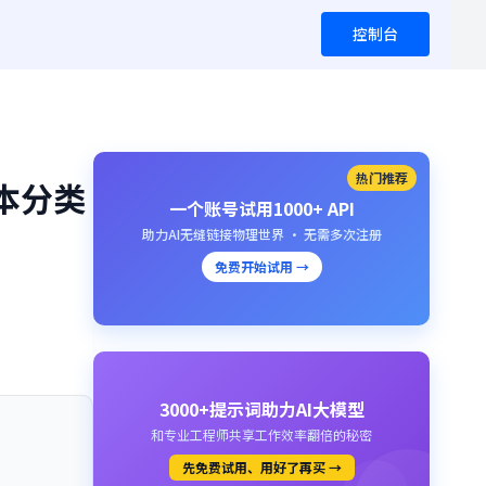
控制台
热门推荐
的文本分类
一个账号试用1000+ API
助力AI无缝链接物理世界 · 无需多次注册
免费开始试用 →
3000+提示词助力AI大模型
和专业工程师共享工作效率翻倍的秘密
先免费试用、用好了再买 →