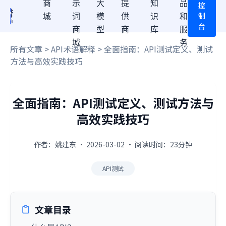
商
示
大
提
知
品
控
制
城
词
模
供
识
和
台
商
型
商
库
服
城
务
所有文章
>
API术语解释
> 全面指南：API测试定义、测试
方法与高效实践技巧
全面指南：API测试定义、测试方法与
高效实践技巧
作者：姚建东 · 2026-03-02 · 阅读时间：23分钟
API测试
文章目录