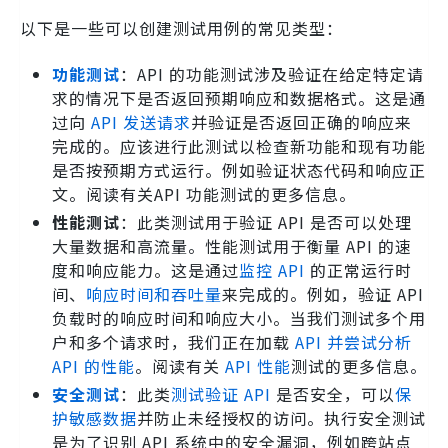
以下是一些可以创建测试用例的常见类型：
功能测试
：API 的功能测试涉及验证在给定特定请
求的情况下是否返回预期响应和数据格式。这是通
过向
API 发送请求
并验证是否返回正确的响应来
完成的。应该进行此测试以检查新功能和现有功能
是否按预期方式运行。例如验证状态代码和响应正
文。阅读有关API 功能测试的更多信息。
性能测试
：此类测试用于验证 API 是否可以处理
大量数据和高流量。性能测试用于衡量 API 的速
度和响应能力。这是通过
监控 API
的正常运行时
间、
响应时间和吞吐量
来完成的。例如，验证 API
负载时的响应时间和响应大小。当我们测试多个用
户和多个请求时，我们正在加载
API 并尝试分析
API 的性能
。阅读有关
API 性能
测试的更多信息。
安全测试
：此类
测试验证 API
是否安全，可以
保
护敏感数据
并防止未经授权的访问。执行安全测试
是为了识别 API 系统中的安全漏洞，例如跨站点