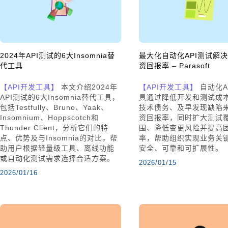
2024年API测试的6大Insomnia替
最大化自动化API测试解
代工具
资回报率 – Parasoft
【API开发工具】
本文介绍2024年
【API开发工具】
自动化A
API测试的6大Insomnia替代工具，
具通过降低开发和测试成
包括Testfully、Bruno、Yaak、
技术债务、及早发现缺陷
Insomnium、Hoppscotch和
资回报率，同时扩大测试
Thunder Client，分析它们的特
围、降低变更风险并提高
点、优势及与Insomnia的对比，帮
率，帮助组织实现业务关键
助用户根据轻量级工具、离线功能
安全、可靠和可扩展性。
或自动化测试需求选择合适方案。
2026/01/15
2026/01/16