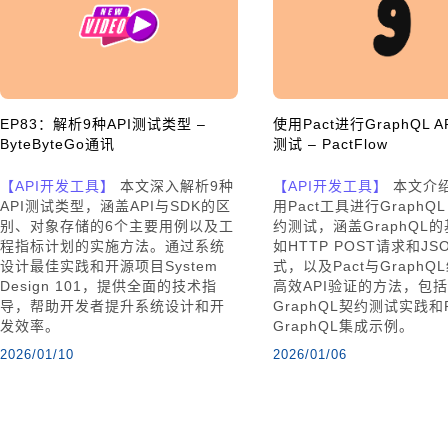
EP83：解析9种API测试类型 –
使用Pact进行GraphQL 
ByteByteGo通讯
测试 – PactFlow
【API开发工具】
本文深入解析9种
【API开发工具】
本文介
API测试类型，涵盖API与SDK的区
用Pact工具进行GraphQL
别、对象存储的6个主要用例以及工
约测试，涵盖GraphQL
程指标计划的实施方法。通过系统
如HTTP POST请求和J
设计最佳实践和开源项目System
式，以及Pact与GraphQ
Design 101，提供全面的技术指
高效API验证的方法，包括
导，帮助开发者提升系统设计和开
GraphQL契约测试实践和P
发效率。
GraphQL集成示例。
2026/01/10
2026/01/06