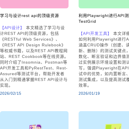
学习与设计rest api的顶级资源
利用Playwright进行API测
TestGrid
【API设计】
本文精选了学习与设
计REST API的顶级资源，包括
【API开发工具】
本文详
《RESTful Web Services》、
如何利用Playwright进行
《REST API Design Rulebook》
涵盖CRUD操作（创建、
等权威书籍，以及REST API教程网
新、删除）的测试关键点
站、REST Cookbook等在线资源。
数化、断言验证和边界值
同时介绍了Insomnia、Postman等
过实例展示环境设置和测
API开发工具和PyRestTest、Rest-
写，强调Playwright在A
Assured等测试平台，帮助开发者
试中的优势，如内置断言、U
从入门到精通掌握REST API设计与
测试集成，以及提高测试
实现。
效率。
2026/02/15
2026/01/19