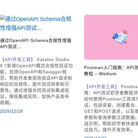
通过OpenAPI Schema合规性增强
API测试…
【API开发工具】
Katalon Studio
9.7新增OpenAPI模式合规性验证功
Postman入门指南：AP
能，支持OpenAPI和Swagger规
教程 – Medium
范，帮助开发者高效验证API请求和
响应的合规性，提升测试效率和可
【API开发工具】
Postm
靠性。通过增强合同测试和集成验
南：API测试初学者教程
证，降低集成风险，加快产品发布
如何使用Postman工具进
周期。
试，包括安装、创建集合
GET和POST请求，以及
2025/12/29
参数和查询参数过滤数据
战示例，帮助初学者快速掌
试技巧，提升开发效率。