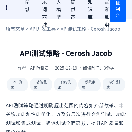
商
示
大
提
知
品
控
制
城
词
模
供
识
和
台
商
型
商
库
服
城
务
所有文章
>
API开发工具
> API测试策略 - Cerosh Jacob
API测试策略 - Cerosh Jacob
作者：API传播员 · 2025-12-19 · 阅读时间：3分钟
API测
功能测
合约测
系统集
软件测
试
试
试
成
试
API测试策略通过明确超出范围的内容如外部依赖、非
关键功能和性能优化，以及分层次进行合约测试、功能
测试和集成测试，确保测试全面高效，提升API质量和
用户体验。