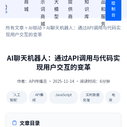
商
示
大
提
知
品
控
制
城
词
模
供
识
和
台
商
型
商
库
服
城
务
所有文章
>
AI驱动
> AI聊天机器人：通过API调用与代码实
现用户交互的变革
AI聊天机器人：通过API调用与代码实
现用户交互的变革
作者：API传播员 · 2025-11-14 · 阅读时间：6分钟
'人工
API集
JavaScript
实时数据
电
智能'
成
处理
商
文章目录