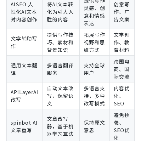
提供写作
AISEO 人
将AI文本转
创意写
灵感、创
性化AI文本
化为引人入
作、广
意和情感
对内容创作
胜的内容
告文案
表达
提供写作技
拓展写作
文学创
文学辅助写
巧、素材和
视野和思
作、教
作
背景知识
维方式
育材料
跨国电
通用文本翻
多语言翻译
支持全球
商、国
译
服务
用户
际交流
自动文本改
多语言支
内容优
APILayerAI
写，保留语
持，多种
化、
改写
义
改写模式
SEO
避免抄
文章改写
spinbot AI
保持原文
袭、
器，基于机
文章重写
意思
SEO优
器学习算法
化