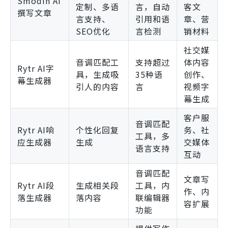
Smodin AI
定制、多语
言，自动
客文
撰写文章
言支持、
引用和语
章、营
SEO优化
言检测
销材料
社交媒
音调匹配工
支持超过
体内容
Rytr AI字
具，生成吸
35种语
创作、
幕生成器
引人的内容
言
视频字
幕生成
客户服
音调匹配
Rytr AI响
个性化回复
务、社
工具，多
应生成器
生成
交媒体
语言支持
互动
音调匹配
文章写
Rytr AI段
生成相关段
工具，内
作、内
落生成器
落内容
联编辑器
容扩展
功能