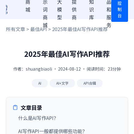
商
示
大
提
知
品
控
制
城
词
模
供
识
和
台
商
型
商
库
服
城
务
所有文章
>
最佳API
> 2025年最佳AI写作API推荐
2025年最佳AI写作API推荐
作者：shuangbiaoli · 2024-08-12 · 阅读时间：23分钟
AI
AI+文字
API合辑
文章目录
什么是AI写作API？
AI写作API一般都提供哪些功能？