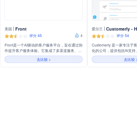
Front
Customerly - H
美国
爱尔兰
评分 45
4
评分 54
Front是一个AI驱动的客户服务平台，旨在通过协
Customerly 是一家专
作提升客户服务体验。它集成了多渠道服务、团
化的公司，提供包括AI支
队合作、AI智能和自动化工作流程，帮助企业提
销、客户反馈收集等在内的
去比较 >
去比较 
高响应速度和客户满意度，从而建立长期的客户
API、移动SDK和各种工具，C
关系。
助企业提升客户服务体验和