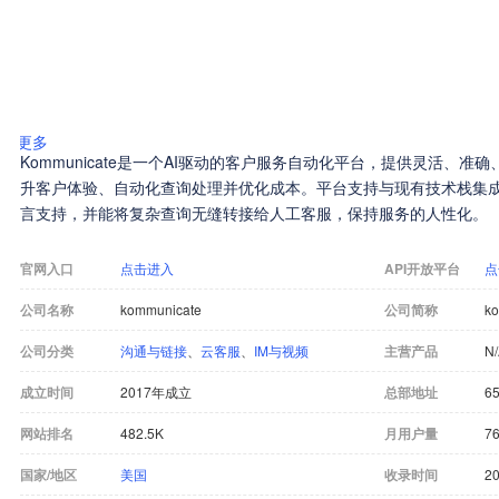
更多
Kommunicate是一个AI驱动的客户服务自动化平台，提供灵活、
升客户体验、自动化查询处理并优化成本。平台支持与现有技术栈集成
言支持，并能将复杂查询无缝转接给人工客服，保持服务的人性化。
官网入口
点击进入
API开放平台
点
公司名称
kommunicate
公司简称
k
公司分类
沟通与链接
、
云客服
、
IM与视频
主营产品
N
成立时间
2017年成立
总部地址
65
网站排名
482.5K
月用户量
76
国家/地区
美国
收录时间
20