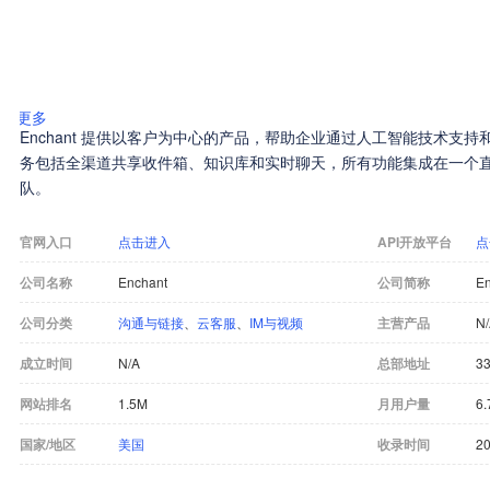
更多
Enchant 提供以客户为中心的产品，帮助企业通过人工智能技术支
务包括全渠道共享收件箱、知识库和实时聊天，所有功能集成在一个
队。
官网入口
点击进入
API开放平台
点
公司名称
Enchant
公司简称
En
公司分类
沟通与链接
、
云客服
、
IM与视频
主营产品
N
成立时间
N/A
总部地址
33
网站排名
1.5M
月用户量
6.
国家/地区
美国
收录时间
20