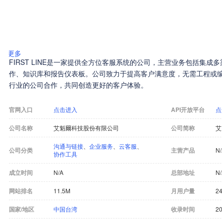
更多
FIRST LINE是一家提供全方位客服系统的公司，主营业务包括集
作、知识库和报告仪表板。公司致力于提高客户满意度，无需工程或
行业的公司合作，共同创造更好的客户体验。
官网入口
点击进入
API开放平台
点
公司名称
艾魁爾科技股份有限公司
公司简称
艾
沟通与链接
、
企业服务
、
云客服
、
公司分类
主营产品
N
协作工具
成立时间
N/A
总部地址
N
网站排名
11.5M
月用户量
24
国家/地区
中国台湾
收录时间
20