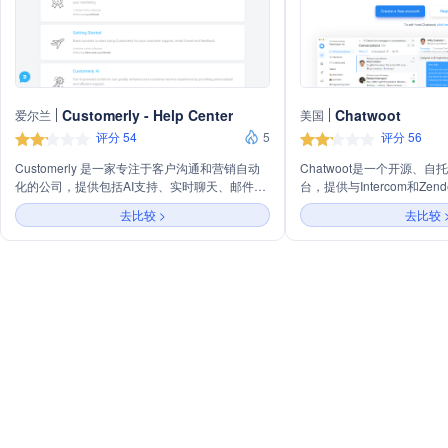
Customerly - Help Center
Chatwoot
爱尔兰
美国
评分 54
5
评分 56
Customerly 是一家专注于客户沟通和营销自动
Chatwoot是一个开源、
化的公司，提供包括AI支持、实时聊天、邮件营
台，提供与Intercom和Ze
销、客户反馈收集等在内的多种服务。通过集成
案。它支持多渠道客户沟通
去比较 >
去比较 
API、移动SDK和各种工具，Customerly 旨在帮
天、社交媒体等，并提供快
助企业提升客户服务体验和效率。
和聊天机器人等功能，帮助
率。Chatwoot允许用户
管，确保数据安全和合规性
化和数据隐私保护的企业使