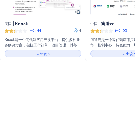
简道云
Knack
美国
中国
评分 44
4
评分 53
Knack是一个无代码应用开发平台，提供多种业
简道云是一个零代码应用搭
务解决方案，包括工作订单、项目管理、财务管
擎、控制中心、特色能力、
理、安全合规、销售营销、供应链管理等。它还
户无需编写代码即可快速搭
去比较 >
去比较 
支持不同项目类型和行业，如资产管理、定制
程、仪表盘等应用，实现组
CRM、客户门户、在线数据库、志愿者管理
消息通知等控制中心功能，
等，覆盖建筑、医疗保健、政府、物业管理等多
义打印、OCR、BPA等特
个领域。
提供CRM、知识库等场景
业解决方案和集成方案，帮
型。