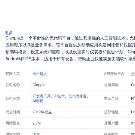
更多
Clappia是一个革命性的无代码平台，通过其增强的人工智能技术，
应用程序以满足业务需求。该平台提供从移动应用构建到托管和数据
预编码模块，设置系统和流程，以及设置实时仪表板和报告计划。Clap
Android和iOS版本，适用于所有设备，帮助企业快速实施尖端软件系
官网入口
点击进入
API开放平台
点
公司名称
Clappia
公司简称
Cl
开发者工具
、
AI技术
、
低代码开发
、
公司分类
主营产品
N
AI编程
成立时间
2017年成立
总部地址
L3
网站排名
2.3M
月用户量
37
国家/地区
印度
收录时间
20